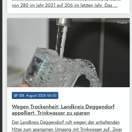
von 280 im Jahr 2021 auf 206 im letzten Jahr. Das …
Pixabay
05
. August 2026 06:03
notes
Wegen Trockenheit: Landkreis Deggendorf
appelliert, Trinkwasser zu sparen
Der Landkreis Deggendorf ruft wegen der anhaltenden
Hitze zum sparsamen Umgang mit Trinkwasser auf. Zwar