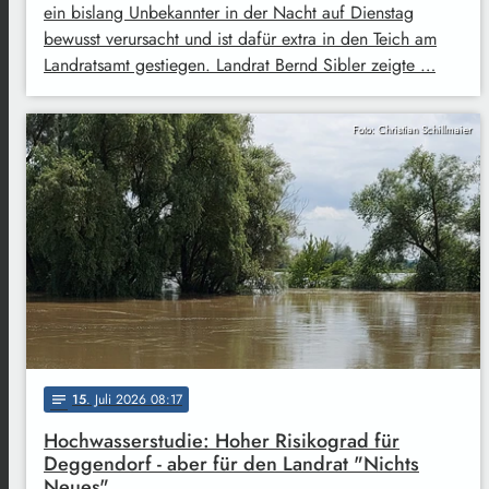
ein bislang Unbekannter in der Nacht auf Dienstag
bewusst verursacht und ist dafür extra in den Teich am
Landratsamt gestiegen. Landrat Bernd Sibler zeigte …
Foto: Christian Schillmaier
15
. Juli 2026 08:17
notes
Hochwasserstudie: Hoher Risikograd für
Deggendorf - aber für den Landrat "Nichts
Neues"