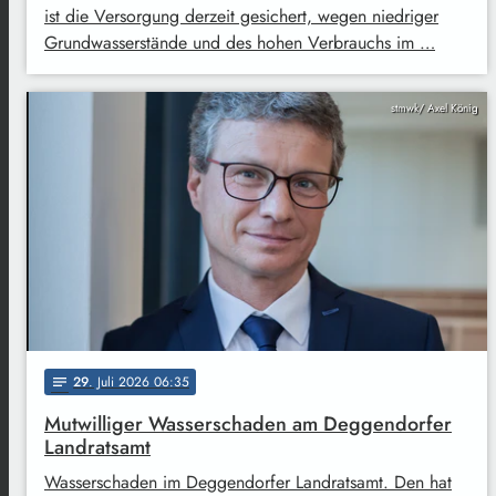
ist die Versorgung derzeit gesichert, wegen niedriger
Grundwasserstände und des hohen Verbrauchs im …
stmwk/ Axel König
29
. Juli 2026 06:35
notes
Mutwilliger Wasserschaden am Deggendorfer
Landratsamt
Wasserschaden im Deggendorfer Landratsamt. Den hat