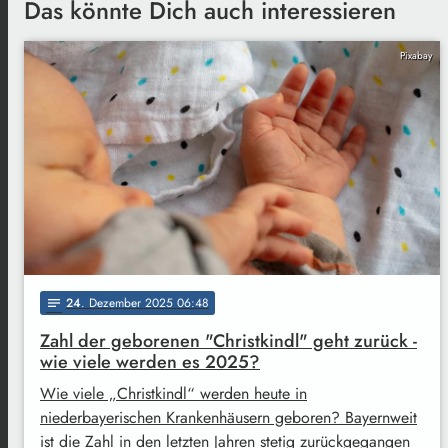
Das könnte Dich auch interessieren
Pixabay
24
. Dezember 2025 06:48
notes
Zahl der geborenen "Christkindl" geht zurück -
wie viele werden es 2025?
Wie viele „Christkindl“ werden heute in
niederbayerischen Krankenhäusern geboren? Bayernweit
ist die Zahl in den letzten Jahren stetig zurückgegangen