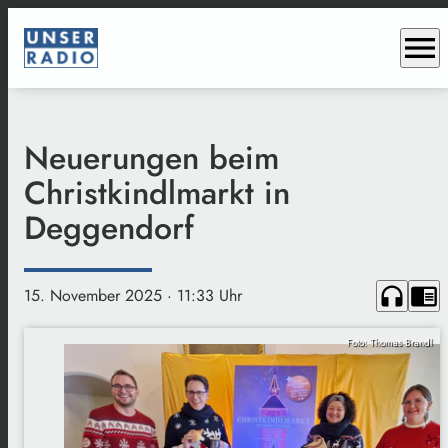
menu
Neuerungen beim
Christkindlmarkt in
Deggendorf
headphones
chrome_reader_mode
15. November 2025
· 11:33 Uhr
Foto: Thomas Brandl