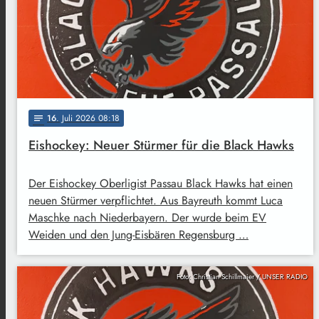
16
. Juli 2026 08:18
notes
Eishockey: Neuer Stürmer für die Black Hawks
Der Eishockey Oberligist Passau Black Hawks hat einen
neuen Stürmer verpflichtet. Aus Bayreuth kommt Luca
Maschke nach Niederbayern. Der wurde beim EV
Weiden und den Jung-Eisbären Regensburg …
Foto: Christian Schillmaier / UNSER RADIO