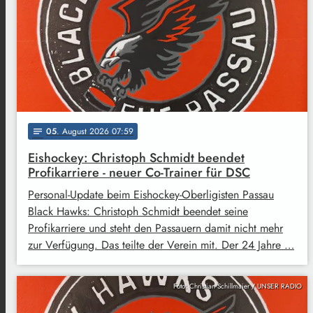
05
. August 2026 07:59
notes
Eishockey: Christoph Schmidt beendet
Profikarriere - neuer Co-Trainer für DSC
Personal-Update beim Eishockey-Oberligisten Passau
Black Hawks: Christoph Schmidt beendet seine
Profikarriere und steht den Passauern damit nicht mehr
zur Verfügung. Das teilte der Verein mit. Der 24 Jahre …
Foto: Christian Schillmaier / UNSER RADIO