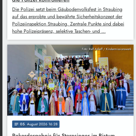
Die Polizei setzt beim Gäubodenvolksfest in Straubing
auf das erprobte und bewährte Sicherheitskonzept der
Polizeiinspektion Straubing. Zentrale Punkte sind dabei
hohe Polizeipräsenz, selektive Taschen- und …
Foto: Ralf Adloff / Kindermissionswerk
05
. August 2026 16:28
notes
Rekordergebnis für Sternsinger im Bistum