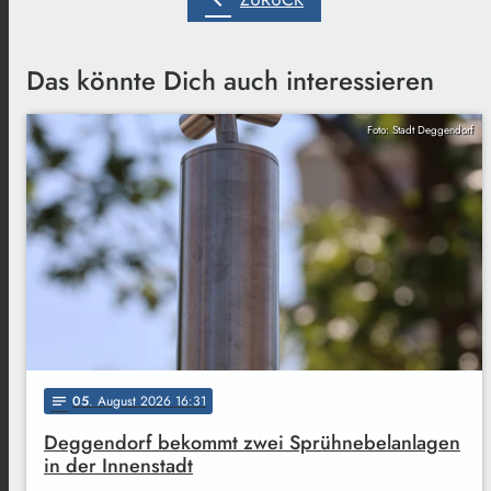
chevron_left
Das könnte Dich auch interessieren
Foto: Stadt Deggendorf
05
. August 2026 16:31
notes
Deggendorf bekommt zwei Sprühnebelanlagen
in der Innenstadt