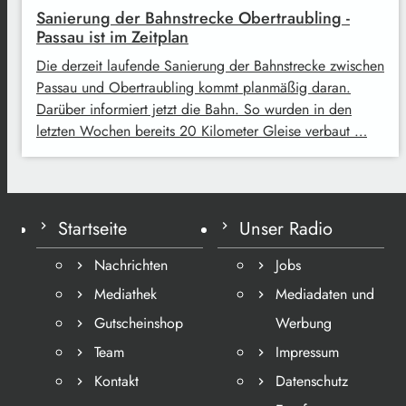
Sanierung der Bahnstrecke Obertraubling -
Passau ist im Zeitplan
Die derzeit laufende Sanierung der Bahnstrecke zwischen
Passau und Obertraubling kommt planmäßig daran.
Darüber informiert jetzt die Bahn. So wurden in den
letzten Wochen bereits 20 Kilometer Gleise verbaut …
Startseite
Unser Radio
Nachrichten
Jobs
Mediathek
Mediadaten und
Gutscheinshop
Werbung
Team
Impressum
Kontakt
Datenschutz