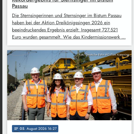
Passau
Die Sternsingerinnen und Sternsinger im Bistum Passau
haben bei der Aktion Dreikönigssingen 2026 ein
beeindruckendes Ergebnis erzielt: Insgesamt 727.521
Euro wurden gesammelt. Wie das Kindermissionswerk …
Foto: Deutsche Bahn AG/Tom Kiewning
05
. August 2026 16:27
notes