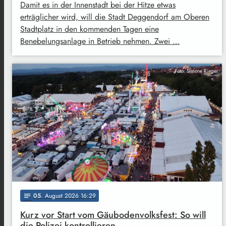
Damit es in der Innenstadt bei der Hitze etwas
erträglicher wird, will die Stadt Deggendorf am Oberen
Stadtplatz in den kommenden Tagen eine
Benebelungsanlage in Betrieb nehmen. Zwei …
Foto: Simone Rieger
05
. August 2026 16:29
notes
Kurz vor Start vom Gäubodenvolksfest: So will
die Polizei kontrollieren