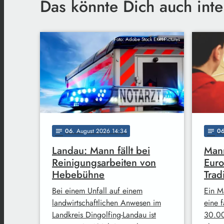
Das könnte Dich auch inte
Foto: Adobe Stock EKH-Pictures
06
. August 2026 14:34
0
notes
notes
Landau: Mann fällt bei
Mann
Reinigungsarbeiten von
Euro
Hebebühne
Trad
Bei einem Unfall auf einem
Ein M
landwirtschaftlichen Anwesen im
eine 
Landkreis Dingolfing-Landau ist
30.00