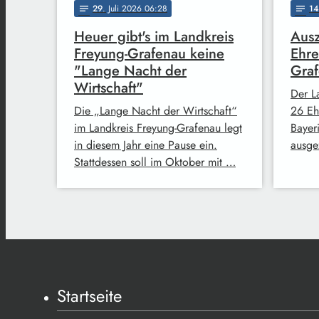
29
. Juli 2026 06:28
14
notes
notes
Heuer gibt's im Landkreis
Ausz
Freyung-Grafenau keine
Ehre
"Lange Nacht der
Gra
Wirtschaft"
Der L
Die „Lange Nacht der Wirtschaft“
26 Eh
im Landkreis Freyung-Grafenau legt
Bayer
in diesem Jahr eine Pause ein.
ausge
Stattdessen soll im Oktober mit …
Startseite