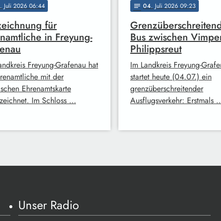
. Juli 2026 06:44
04
. Juli 2026 09:23
notes
eichnung für
Grenzüberschreiten
namtliche in Freyung-
Bus zwischen Vimpe
fenau
Philippsreut
andkreis Freyung-Grafenau hat
Im Landkreis Freyung-Graf
renamtliche mit der
startet heute (04.07.) ein
ischen Ehrenamtskarte
grenzüberschreitender
zeichnet. Im Schloss …
Ausflugsverkehr: Erstmals 
Unser Radio