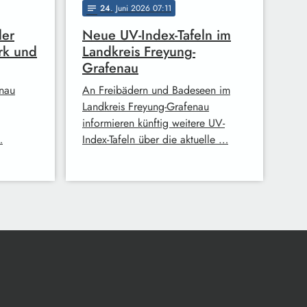
24
. Juni 2026 07:11
notes
der
Neue UV-Index-Tafeln im
rk und
Landkreis Freyung-
Grafenau
enau
An Freibädern und Badeseen im
Landkreis Freyung-Grafenau
informieren künftig weitere UV-
…
Index-Tafeln über die aktuelle …