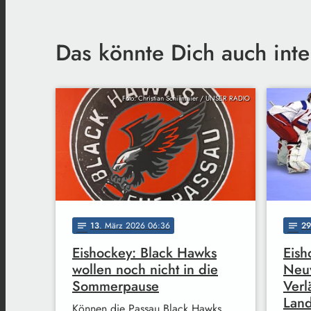
Das könnte Dich auch inte
Foto: Christian Schillmaier / UNSER RADIO
13
. März 2026 06:36
29
notes
notes
Eishockey: Black Hawks
Eish
wollen noch nicht in die
Neuv
Sommerpause
Ver
Land
Können die Passau Black Hawks