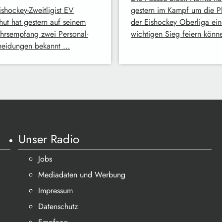
ishockey-Zweitligist EV
gestern im Kampf um die Pl
hut hat gestern auf seinem
der Eishockey Oberliga ei
hrsempfang zwei Personal-
wichtigen Sieg feiern könn
heidungen bekannt …
Unser Radio
Jobs
Mediadaten und Werbung
Impressum
Datenschutz