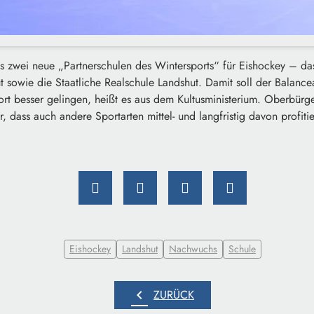
es zwei neue „Partnerschulen des Wintersports“ für Eishockey – da
 sowie die Staatliche Realschule Landshut. Damit soll der Balanc
rt besser gelingen, heißt es aus dem Kultusministerium. Oberbürg
er, dass auch andere Sportarten mittel- und langfristig davon profit
Eishockey
Landshut
Nachwuchs
Schule
chevron_left
ZURÜCK