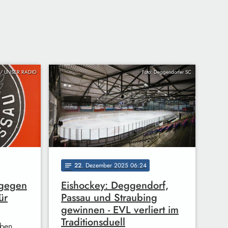
ier / UNSER RADIO
Foto: Deggendorfer SC
22
. Dezember 2025 06:24
notes
 gegen
Eishockey: Deggendorf,
ür
Passau und Straubing
gewinnen - EVL verliert im
Traditionsduell
aben