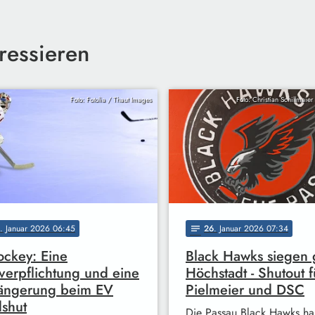
ressieren
Foto: Fotolia / Thaut Images
Foto: Christian Schillma
. Januar 2026 06:45
26
. Januar 2026 07:34
notes
ockey: Eine
Black Hawks siegen
erpflichtung und eine
Höchstadt - Shutout f
längerung beim EV
Pielmeier und DSC
shut
Die Passau Black Hawks h