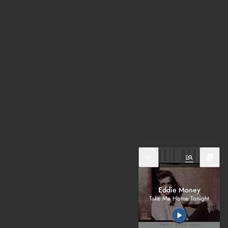
expand_more
manage_search
library_music
Eddie Money
Take Me Home Tonight
play_arrow