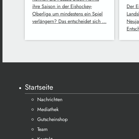
ihre Saison in der Eishockey-
Der E
Oberliga um mindestens ein Spiel
Lands
verlängern? Das entscheidet sich …
Neuja
Entsc
Startseite
Nachrichten
Mediathek
Gutscheinshop
Team