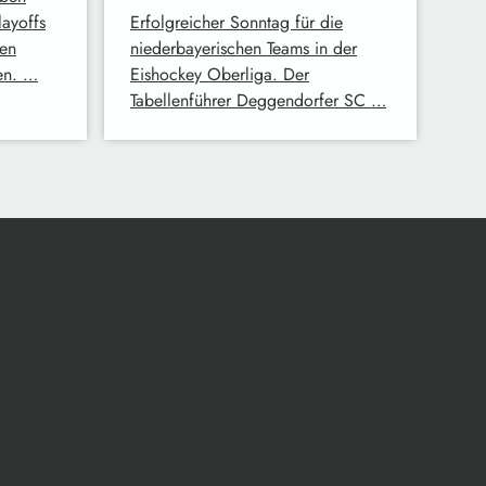
ayoffs
Erfolgreicher Sonntag für die
nen
niederbayerischen Teams in der
en. …
Eishockey Oberliga. Der
Tabellenführer Deggendorfer SC …