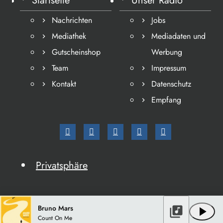
Startseite
Unser Radio
Nachrichten
Jobs
Mediathek
Mediadaten und
Gutscheinshop
Werbung
Team
Impressum
Kontakt
Datenschutz
Empfang
Privatsphäre
Bruno Mars
library_music
play_arrow
Count On Me