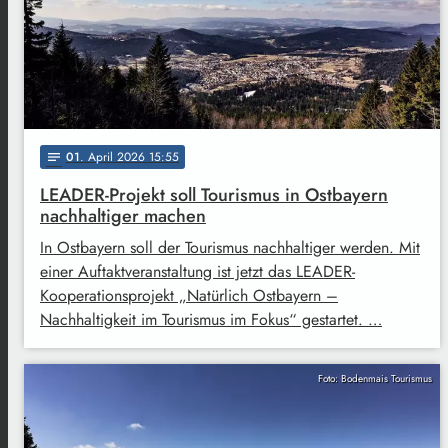
01
. April 2026 15:55
notes
LEADER-Projekt soll Tourismus in Ostbayern
nachhaltiger machen
In Ostbayern soll der Tourismus nachhaltiger werden. Mit
einer Auftaktveranstaltung ist jetzt das LEADER-
Kooperationsprojekt „Natürlich Ostbayern –
Nachhaltigkeit im Tourismus im Fokus“ gestartet. …
Foto: Bodenmais Tourismus