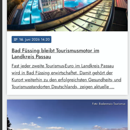
16
. Juni 2026 14:20
notes
Bad Füssing bleibt Tourismusmotor im
Landkreis Passau
Fast jeder zweite Tourismus-Euro im Landkreis Passau
wird in Bad Füssing erwirtschaftet. Damit gehört der
Kurort weiterhin zu den erfolgreichsten Gesundheits- und
Tourismusstandorten Deutschlands, zeigen aktuelle …
Foto: Bodenmais Tourismus