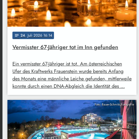
24
. Juli 2026 16:14
notes
Vermisster 67-Jähriger tot im Inn gefunden
Ein vermisster 67-Jähriger ist tot. Am österreichischen
Ufer des Kraftwerks Frauenstein wurde bereits Anfang
des Monats eine männliche Leiche gefunden, mittlerweile
konnte durch einen DNA-Abgleich die Identität des …
Foto: Bauer-Schmitz Fotografie