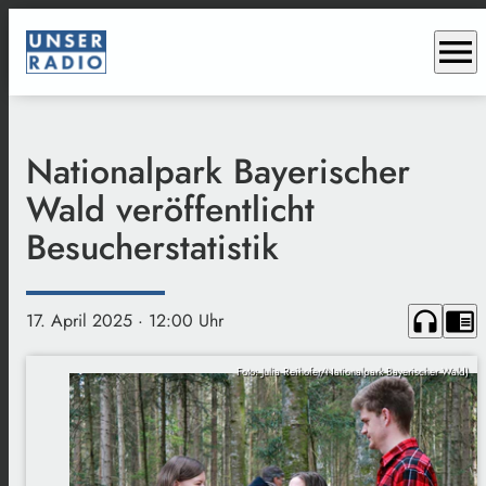
menu
Nationalpark Bayerischer
Wald veröffentlicht
Besucherstatistik
headphones
chrome_reader_mode
17. April 2025
· 12:00 Uhr
Foto: Julia Reihofer/Nationalpark Bayerischer Wald)