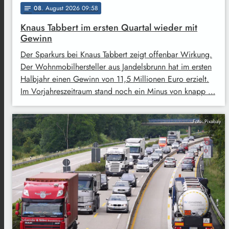
08
. August 2026 09:58
notes
Knaus Tabbert im ersten Quartal wieder mit
Gewinn
Der Sparkurs bei Knaus Tabbert zeigt offenbar Wirkung.
Der Wohnmobilhersteller aus Jandelsbrunn hat im ersten
Halbjahr einen Gewinn von 11,5 Millionen Euro erzielt.
Im Vorjahreszeitraum stand noch ein Minus von knapp …
Foto: Pixabay