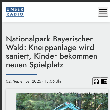
menu
Nationalpark Bayerischer
Wald: Kneippanlage wird
saniert, Kinder bekommen
neuen Spielplatz
headphones
chrome_reader_mode
02. September 2025
· 13:06 Uhr
Foto: Gregor Wolf / Nationalpark Bayerischer Wald