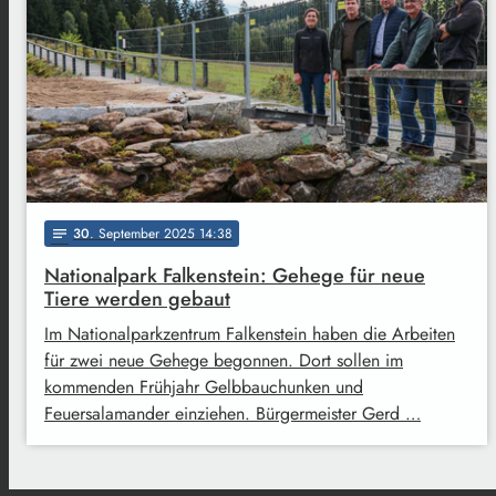
30
. September 2025 14:38
notes
Nationalpark Falkenstein: Gehege für neue
Tiere werden gebaut
Im Nationalparkzentrum Falkenstein haben die Arbeiten
für zwei neue Gehege begonnen. Dort sollen im
kommenden Frühjahr Gelbbauchunken und
Feuersalamander einziehen. Bürgermeister Gerd …