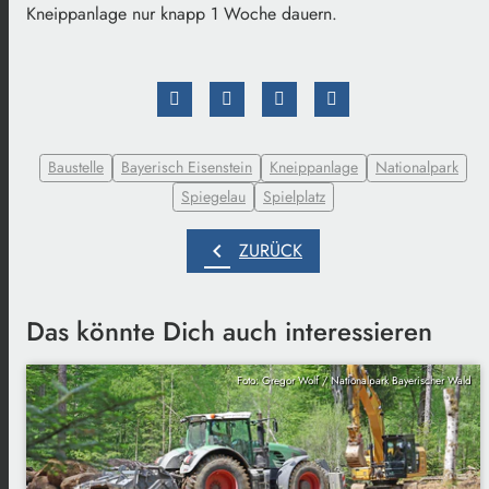
Kneippanlage nur knapp 1 Woche dauern.
Baustelle
Bayerisch Eisenstein
Kneippanlage
Nationalpark
Spiegelau
Spielplatz
chevron_left
ZURÜCK
Das könnte Dich auch interessieren
Foto: Gregor Wolf / Nationalpark Bayerischer Wald