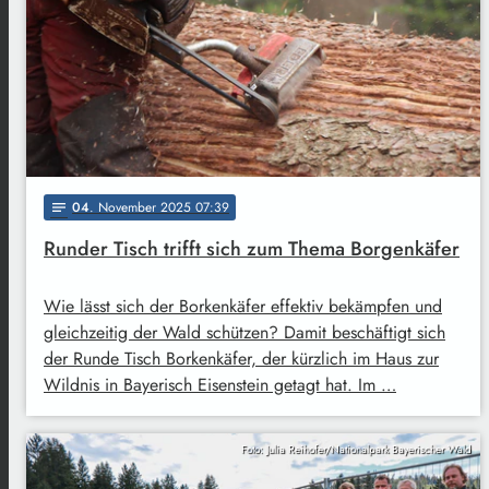
04
. November 2025 07:39
notes
Runder Tisch trifft sich zum Thema Borgenkäfer
Wie lässt sich der Borkenkäfer effektiv bekämpfen und
gleichzeitig der Wald schützen? Damit beschäftigt sich
der Runde Tisch Borkenkäfer, der kürzlich im Haus zur
Wildnis in Bayerisch Eisenstein getagt hat. Im …
Foto: Julia Reihofer/Nationalpark Bayerischer Wald