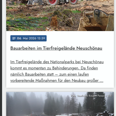
06
. Mai 2026 13:59
notes
Bauarbeiten im Tierfreigelände Neuschönau
Im Tierfreigelände des Nationalparks bei Neuschönau
kommt es momentan zu Behinderungen. Da finden
nämlich Bauarbeiten statt – zum einen laufen
vorbereitende Maßnahmen für den Neubau großer …
Foto: Staatliches Bauamt Passau / Süß