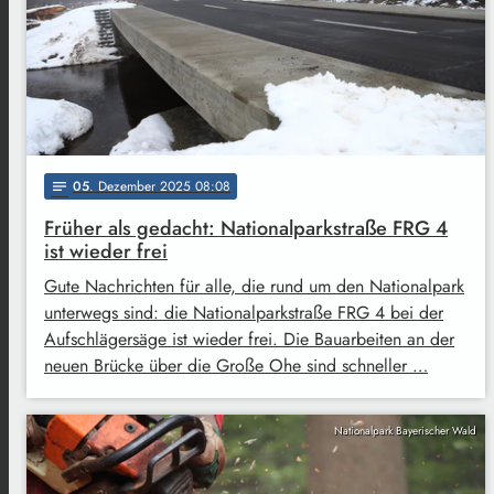
05
. Dezember 2025 08:08
notes
Früher als gedacht: Nationalparkstraße FRG 4
ist wieder frei
Gute Nachrichten für alle, die rund um den Nationalpark
unterwegs sind: die Nationalparkstraße FRG 4 bei der
Aufschlägersäge ist wieder frei. Die Bauarbeiten an der
neuen Brücke über die Große Ohe sind schneller …
Nationalpark Bayerischer Wald