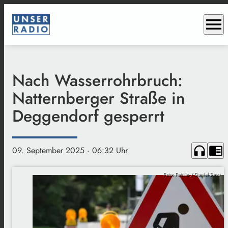
menu
Nach Wasserrohrbruch:
Natternberger Straße in
Deggendorf gesperrt
headphones
chrome_reader_mode
09. September 2025
· 06:32 Uhr
Foto: Fotolia / Daniel Ernst