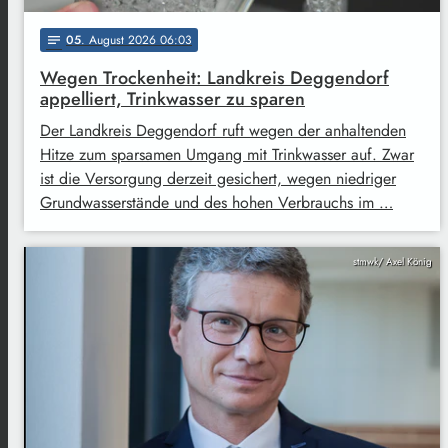
05
. August 2026 06:03
notes
Wegen Trockenheit: Landkreis Deggendorf
appelliert, Trinkwasser zu sparen
Der Landkreis Deggendorf ruft wegen der anhaltenden
Hitze zum sparsamen Umgang mit Trinkwasser auf. Zwar
ist die Versorgung derzeit gesichert, wegen niedriger
Grundwasserstände und des hohen Verbrauchs im …
stmwk/ Axel König