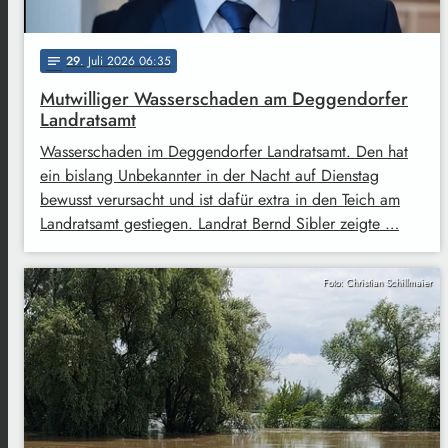
29
. Juli 2026 06:35
notes
Mutwilliger Wasserschaden am Deggendorfer
Landratsamt
Wasserschaden im Deggendorfer Landratsamt. Den hat
ein bislang Unbekannter in der Nacht auf Dienstag
bewusst verursacht und ist dafür extra in den Teich am
Landratsamt gestiegen. Landrat Bernd Sibler zeigte …
Foto: Christian Schillmaier