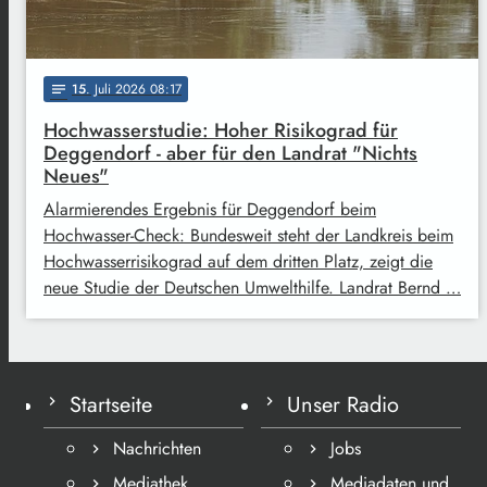
15
. Juli 2026 08:17
notes
Hochwasserstudie: Hoher Risikograd für
Deggendorf - aber für den Landrat "Nichts
Neues"
Alarmierendes Ergebnis für Deggendorf beim
Hochwasser-Check: Bundesweit steht der Landkreis beim
Hochwasserrisikograd auf dem dritten Platz, zeigt die
neue Studie der Deutschen Umwelthilfe. Landrat Bernd …
Startseite
Unser Radio
Nachrichten
Jobs
Mediathek
Mediadaten und