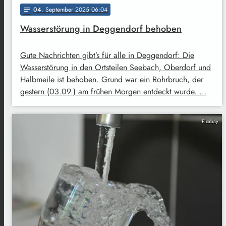
04
. September 2025 06:04
notes
Wasserstörung in Deggendorf behoben
Gute Nachrichten gibt’s für alle in Deggendorf: Die
Wasserstörung in den Ortsteilen Seebach, Oberdorf und
Halbmeile ist behoben. Grund war ein Rohrbruch, der
gestern (03.09.) am frühen Morgen entdeckt wurde. …
Pixabay