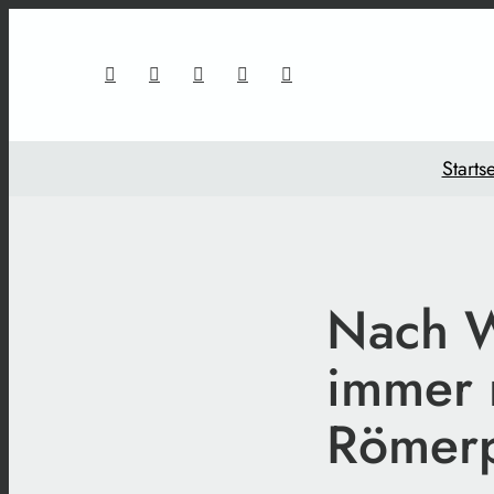
Startse
Nach W
immer 
Römerp