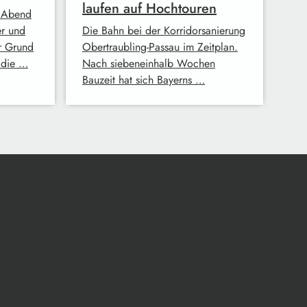
laufen auf Hochtouren
e Abend
r und
Die Bahn bei der Korridorsanierung
r Grund
Obertraubling-Passau im Zeitplan.
 die …
Nach siebeneinhalb Wochen
Bauzeit hat sich Bayerns …