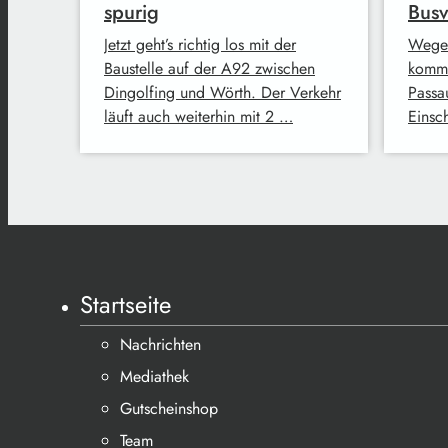
spurig
Busv
Jetzt geht’s richtig los mit der
Wegen
Baustelle auf der A92 zwischen
kommt
Dingolfing und Wörth. Der Verkehr
Passa
läuft auch weiterhin mit 2 …
Einsc
Startseite
Nachrichten
Mediathek
Gutscheinshop
Team