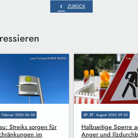
chevron_left
ZURÜCK
ressieren
Lara Fischer/UNSER RADIO
Foto: Fot
. Februar 2026 06:30
27
. August 2025 09:52
notes
au: Streiks sorgen für
Halbseitige Sperre 
chränkungen im
Anger und Ilzdurch