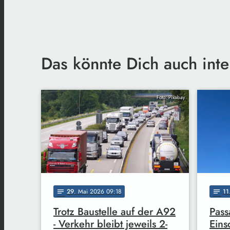
Das könnte Dich auch inte
Foto: Pixabay
29
. Mai 2026 09:18
11
notes
notes
Trotz Baustelle auf der A92
Pass
- Verkehr bleibt jeweils 2-
Eins