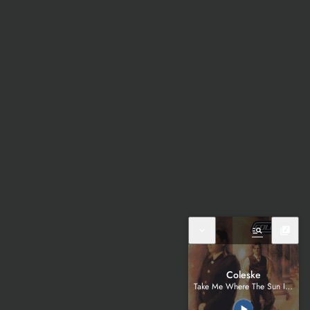
expand_more
manage_search
library_music
Coleske
Take Me Where The Sun Is Shining
play_arrow