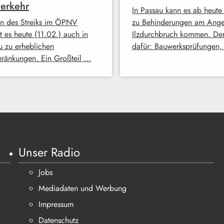
erkehr
In Passau kann es ab heut
 des Streiks im ÖPNV
zu Behinderungen am Ange
 es heute (11.02.) auch in
Ilzdurchbruch kommen. De
u zu erheblichen
dafür: Bauwerksprüfungen,
hränkungen. Ein Großteil …
Unser Radio
Jobs
Mediadaten und Werbung
Impressum
Datenschutz