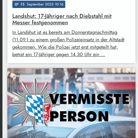
13
. September 2025 10:16
notes
Landshut: 17-Jähriger nach Diebstahl mit
Messer festgenommen
In Landshut ist es bereits am Donnerstagnachmittag
(11.09.) zu einem großen Polizeieinsatz in der Altstadt
gekommen. Wie die Polizei jetzt erst mitgeteilt hat,
betrat ein 17-Jähriger gegen 14.30 Uhr ein …