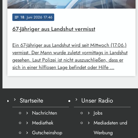
18
. Juni 2026 17:46
notes
67-Jähriger aus Landshut vermisst
Ein 67-Jähriger aus Landshut wird seit Mittwoch (17.06.)
vermisst. Der Mann wurde zuletzt vormittags in Landshut
gesehen. Laut Polizei ist nicht auszuschließen, dass er
sich in einer hilflosen Lage befindet oder Hilfe …
Startseite
Unser Radio
Nachrichten
Jobs
Mediathek
Mediadaten und
Gutscheinshop
Werbung