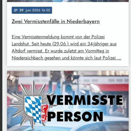
29
. Juni 2026 16:02
notes
Zwei Vermisstenfälle in Niederbayern
Eine Vermisstenmeldung kommt von der Polizei
Landshut. Seit heute (29.06.) wird ein 34-Jähriger aus
Altdorf vermisst. Er wurde zuletzt am Vormittag in
Niederaichbach gesehen und könnte sich laut Polizei …