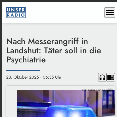
menu
Nach Messerangriff in
Landshut: Täter soll in die
Psychiatrie
headphones
chrome_reader_mode
23. Oktober 2025
· 06:35 Uhr
Foto: Fotolia / Jürgen Fälchle