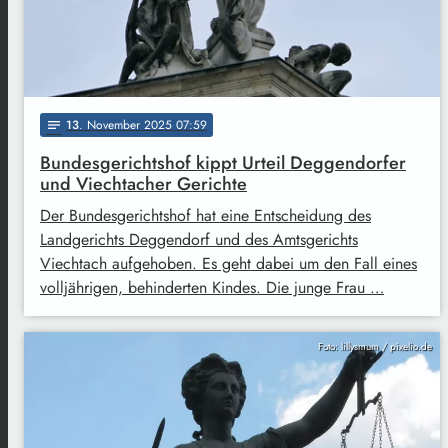
13
. November 2025 07:59
notes
Bundesgerichtshof kippt Urteil Deggendorfer
und Viechtacher Gerichte
Der Bundesgerichtshof hat eine Entscheidung des
Landgerichts Deggendorf und des Amtsgerichts
Viechtach aufgehoben. Es geht dabei um den Fall eines
volljährigen, behinderten Kindes. Die junge Frau …
Foto: lillysmum / pixelio.de