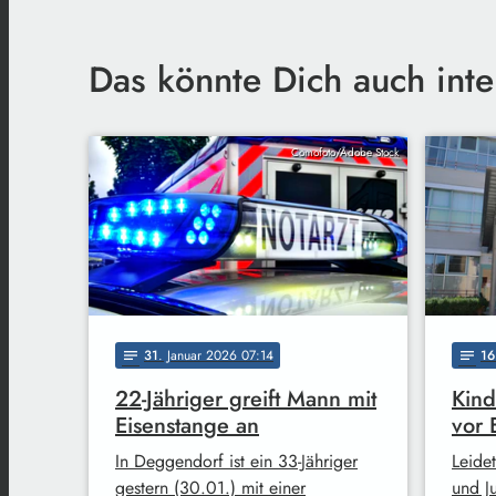
Das könnte Dich auch inte
Comofoto/Adobe Stock
31
. Januar 2026 07:14
16
notes
notes
22-Jähriger greift Mann mit
Kind
Eisenstange an
vor 
In Deggendorf ist ein 33-Jähriger
Leide
gestern (30.01.) mit einer
und J