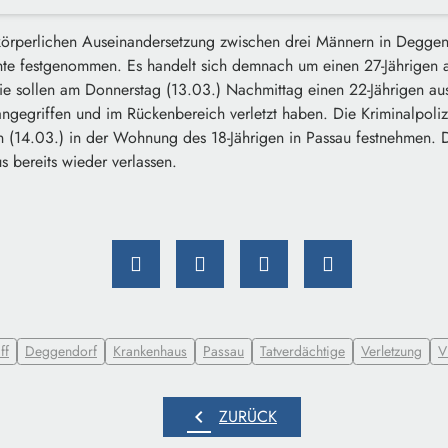
örperlichen Auseinandersetzung zwischen drei Männern in Deggendo
hte festgenommen. Es handelt sich demnach um einen 27-Jährigen 
 Sie sollen am Donnerstag (13.03.) Nachmittag einen 22-Jährigen a
ngegriffen und im Rückenbereich verletzt haben. Die Kriminalpoliz
n (14.03.) in der Wohnung des 18-Jährigen in Passau festnehmen. De
 bereits wieder verlassen.
ff
Deggendorf
Krankenhaus
Passau
Tatverdächtige
Verletzung
V
chevron_left
ZURÜCK