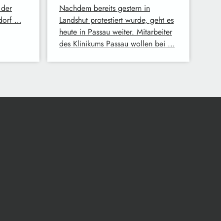
 der
Nachdem bereits gestern in
dorf …
Landshut protestiert wurde, geht es
heute in Passau weiter. Mitarbeiter
des Klinikums Passau wollen bei …