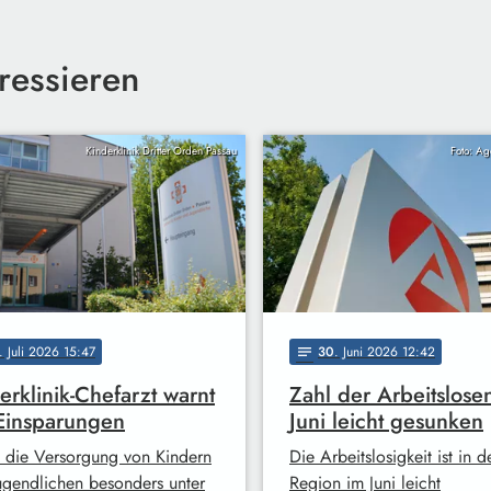
ressieren
Kinderklinik Dritter Orden Passau
Foto: Ag
. Juli 2026 15:47
30
. Juni 2026 12:42
notes
erklinik-Chefarzt warnt
Zahl der Arbeitslose
Einsparungen
Juni leicht gesunken
t die Versorgung von Kindern
Die Arbeitslosigkeit ist in d
ugendlichen besonders unter
Region im Juni leicht