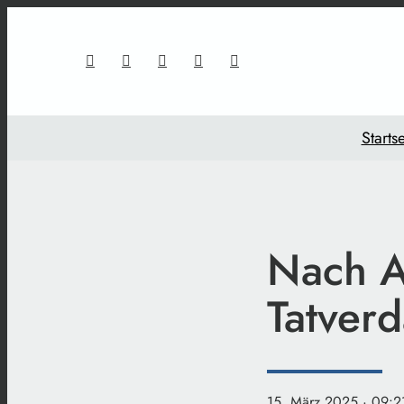
Startse
Nach An
Tatver
15. März 2025
· 09:2