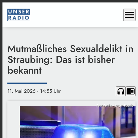
menu
Mutmaßliches Sexualdelikt in
Straubing: Das ist bisher
bekannt
headphones
chrome_reader_mode
11. Mai 2026
· 14:55 Uhr
Foto: Fotolia / Jürgen Fälchle