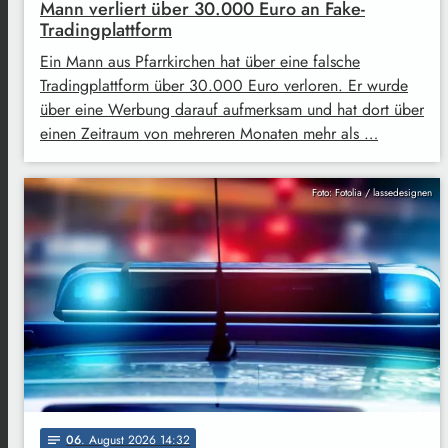
Mann verliert über 30.000 Euro an Fake-
Tradingplattform
Ein Mann aus Pfarrkirchen hat über eine falsche
Tradingplattform über 30.000 Euro verloren. Er wurde
über eine Werbung darauf aufmerksam und hat dort über
einen Zeitraum von mehreren Monaten mehr als …
Foto: Fotolia / lassedesignen
06
. August 2026 14:32
notes