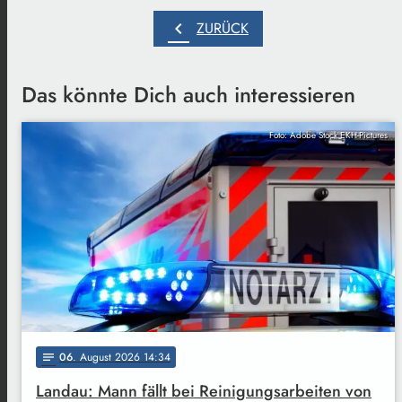
chevron_left
ZURÜCK
Das könnte Dich auch interessieren
Foto: Adobe Stock EKH-Pictures
06
. August 2026 14:34
notes
Landau: Mann fällt bei Reinigungsarbeiten von