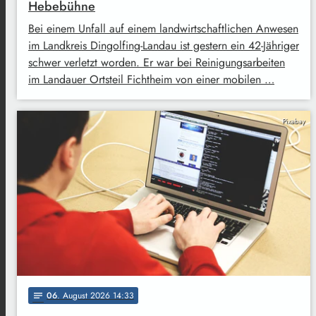
Hebebühne
Bei einem Unfall auf einem landwirtschaftlichen Anwesen
im Landkreis Dingolfing-Landau ist gestern ein 42-Jähriger
schwer verletzt worden. Er war bei Reinigungsarbeiten
im Landauer Ortsteil Fichtheim von einer mobilen …
Pixabay
06
. August 2026 14:33
notes