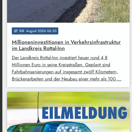
05
. August 2026 06:55
notes
Millioneninvestitionen in Verkehrsinfrastruktur
im Landkreis Rottal-Inn
Der Landkreis Rottal-Inn investiert heuer rund 4,8
Millionen Euro in seine Kreisstraßen. Geplant sind
Fahrbahnsanierungen auf insgesamt zwölf Kilometern,
Brückenarbeiten und der Neubau einer mehr als 100 …