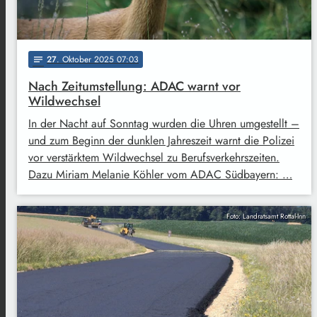
27
. Oktober 2025 07:03
notes
Nach Zeitumstellung: ADAC warnt vor
Wildwechsel
In der Nacht auf Sonntag wurden die Uhren umgestellt –
und zum Beginn der dunklen Jahreszeit warnt die Polizei
vor verstärktem Wildwechsel zu Berufsverkehrszeiten.
Dazu Miriam Melanie Köhler vom ADAC Südbayern: …
Foto: Landratsamt Rottal-Inn