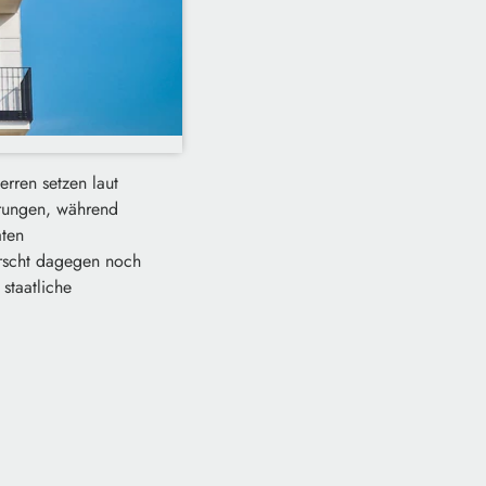
rren setzen laut
erungen, während
aten
rscht dagegen noch
staatliche