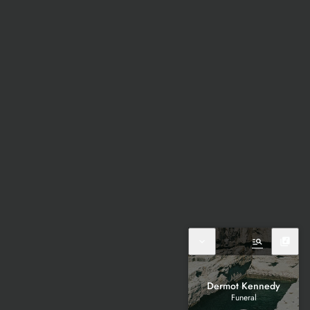
expand_more
manage_search
library_music
Dermot Kennedy
Funeral