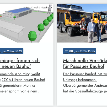
Foto: Kiendl & Moosbauer
. Juni 2026 08:21
08
. Juni 2026 15:25
notes
minger freuen sich
Maschinelle Verstär
 neuen Bauhof
für Passauer Bauhof
emeinde Aholming weiht
Der Passauer Bauhof hat z
 (27.06.) ihren neuen Bauhof
Unimogs bekommen.
Bürgermeisterin Monika
Oberbürgermeister Andreas
eier spricht von einem …
hat die Spezialfahrzeuge je