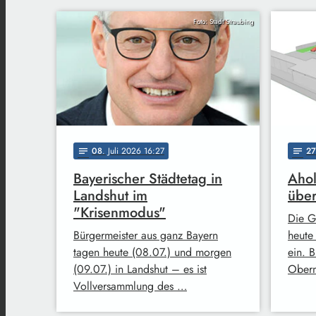
Foto: Stadt Straubing
08
. Juli 2026 16:27
27
notes
notes
Bayerischer Städtetag in
Ahol
Landshut im
über
"Krisenmodus"
Die G
Bürgermeister aus ganz Bayern
heute
tagen heute (08.07.) und morgen
ein. 
(09.07.) in Landshut – es ist
Oberm
Vollversammlung des …