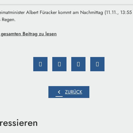
eimatminister Albert Füracker kommt am Nachmittag (11.11., 13:55
s Regen.
 gesamten Beitrag zu lesen
chevron_left
ZURÜCK
ressieren