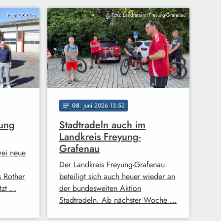
Foto: OB-Büro
Foto: Landratsamt Freyung-Grafenau
08
. Juni 2026 13:52
notes
kung
Stadtradeln auch im
Landkreis Freyung-
Grafenau
wei neue
Der Landkreis Freyung-Grafenau
 Rother
beteiligt sich auch heuer wieder an
tzt …
der bundesweiten Aktion
Stadtradeln. Ab nächster Woche …