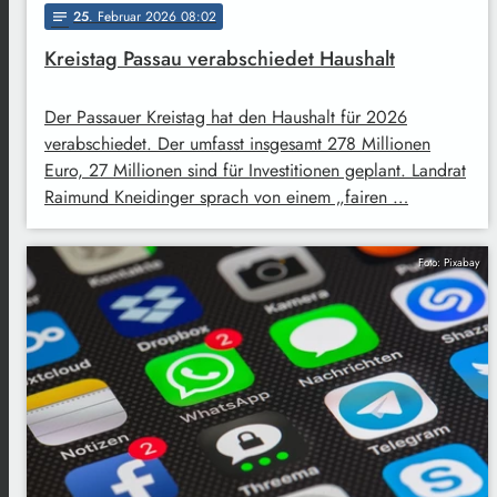
25
. Februar 2026 08:02
notes
Kreistag Passau verabschiedet Haushalt
Der Passauer Kreistag hat den Haushalt für 2026
verabschiedet. Der umfasst insgesamt 278 Millionen
Euro, 27 Millionen sind für Investitionen geplant. Landrat
Raimund Kneidinger sprach von einem „fairen …
Foto: Pixabay