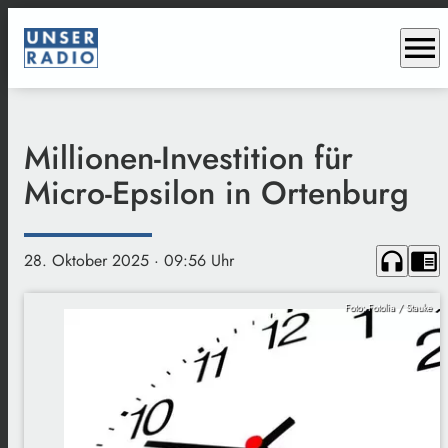
menu
Millionen-Investition für
Micro-Epsilon in Ortenburg
headphones
chrome_reader_mode
28. Oktober 2025
· 09:56 Uhr
Foto: Fotolia / Stauke