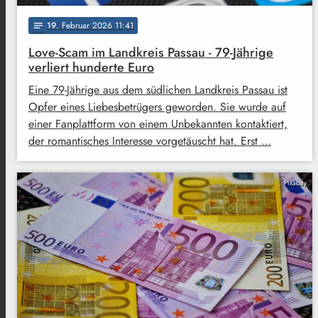
19
. Februar 2026 11:41
notes
Love-Scam im Landkreis Passau - 79-Jährige
verliert hunderte Euro
Eine 79-Jährige aus dem südlichen Landkreis Passau ist
Opfer eines Liebesbetrügers geworden. Sie wurde auf
einer Fanplattform von einem Unbekannten kontaktiert,
der romantisches Interesse vorgetäuscht hat. Erst …
Pixabay