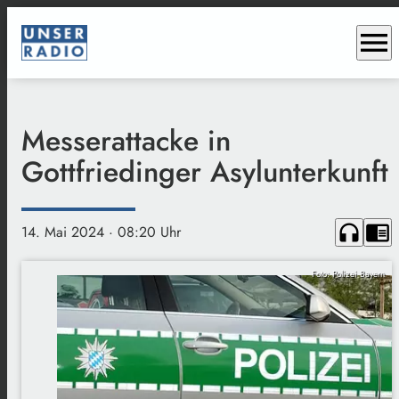
menu
Messerattacke in
Gottfriedinger Asylunterkunft
headphones
chrome_reader_mode
14. Mai 2024
· 08:20 Uhr
Foto: Polizei Bayern