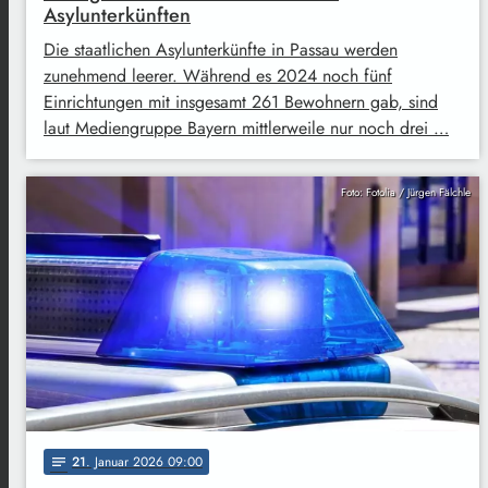
Asylunterkünften
Die staatlichen Asylunterkünfte in Passau werden
zunehmend leerer. Während es 2024 noch fünf
Einrichtungen mit insgesamt 261 Bewohnern gab, sind
laut Mediengruppe Bayern mittlerweile nur noch drei …
Foto: Fotolia / Jürgen Fälchle
21
. Januar 2026 09:00
notes