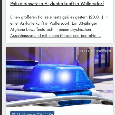
Polizeieinsatz in Asylunterkunft in Wallersdorf
Einen größeren Polizeieinsatz gab es gestern (20.01.) in
einer Asylunterkunft in Wallersdorf. Ein 33-jähriger
Afghane bewaffnete sich in einem psychischen
Ausnahmezustand mit einem Messer und bedrohte …
Foto: Fotolia / Jürgen Fälchle
12
. November 2025 15:06
notes