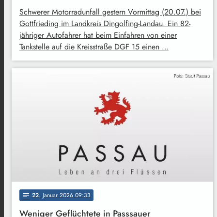
Schwerer Motorradunfall gestern Vormittag (20.07.) bei
Gottfrieding im Landkreis Dingolfing-Landau. Ein 82-
jähriger Autofahrer hat beim Einfahren von einer
Tankstelle auf die Kreisstraße DGF 15 einen …
Foto: Stadt Passau
22
. Januar 2026 09:33
notes
Weniger Geflüchtete in Passsauer