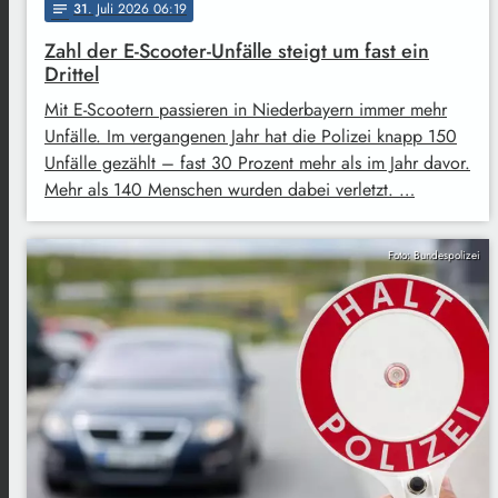
31
. Juli 2026 06:19
notes
Zahl der E-Scooter-Unfälle steigt um fast ein
Drittel
Mit E-Scootern passieren in Niederbayern immer mehr
Unfälle. Im vergangenen Jahr hat die Polizei knapp 150
Unfälle gezählt – fast 30 Prozent mehr als im Jahr davor.
Mehr als 140 Menschen wurden dabei verletzt. …
Foto: Bundespolizei