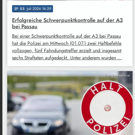
03
. Juli 2026 16:29
notes
Erfolgreiche Schwerpunktkontrolle auf der A3
bei Passau
Bei einer Schwerpunktkontrolle auf der A3 bei Passau
hat die Polizei am Mittwoch (01.07.) zwei Haftbefehle
vollzogen, fünf Fahndungstreffer erzielt und insgesamt
sechs Straftaten aufgedeckt. Unter anderem wurden …
Foto: Bundespolizei