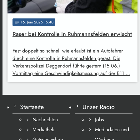
16
. Juni 2026 15:40
notes
Raser bei Kontrolle in Ruhmannsfelden erwischt
Fast doppelt so schnell wie erlaubt ist ein Autofahrer
durch eine Kontrolle in Ruhmannsfelden gerast. Die
Verkehrspolizei Deggendorf führte gestern (15.06.)
Vormittag eine Geschwindigkeitsmessung auf der B11 …
Startseite
Unser Radio
Nachrichten
Jobs
Mediathek
Mediadaten und
Gutscheinshop
Werbung