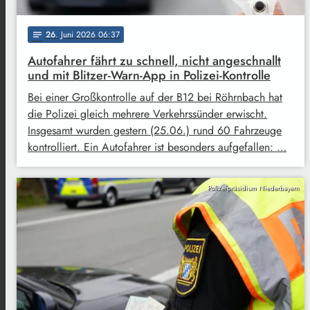
26
. Juni 2026 06:37
notes
Autofahrer fährt zu schnell, nicht angeschnallt
und mit Blitzer-Warn-App in Polizei-Kontrolle
Bei einer Großkontrolle auf der B12 bei Röhrnbach hat
die Polizei gleich mehrere Verkehrssünder erwischt.
Insgesamt wurden gestern (25.06.) rund 60 Fahrzeuge
kontrolliert. Ein Autofahrer ist besonders aufgefallen: …
Polizeipräsidium Niederbayern