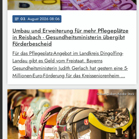
03
. August 2026 08:06
notes
Umbau und Erweiterung für mehr Pflegeplätze
in Reisbach - Gesundheitsministerin übergibt
Förderbescheid
Für das Pflegeplatz-Angebot im Landkreis Dingolfing-
Landau gibt es Geld vom Freistaat. Bayerns
Gesundheitsministerin Judith Gerlach hat gestern eine 5-
Millionen-Euro-Förderung für das Kreisseniorenheim …
Gilbert Gulben/Adobe Stock