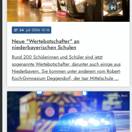
24
. Juli 2026 13:16
notes
Neue "Wertebotschafter" an
niederbayerischen Schulen
Rund 200 Schülerinnen und Schüler sind jetzt
sogenannte Wertebotschafter, darunter auch einige aus
Niederbayern. Sie kommen unter anderem vom Robert-
Koch-Gymnasium Deggendorf, der Isar Mittelschule …
Ronny/Adobe Stock