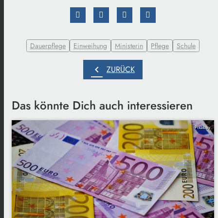
Dauerpflege
Einweihung
Ministerin
Pflege
Schule
chevron_left
ZURÜCK
Das könnte Dich auch interessieren
Pixabay