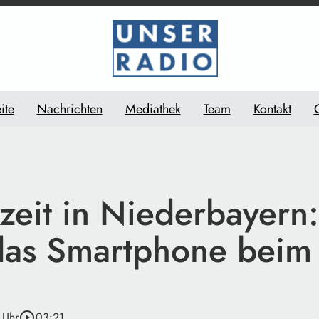
ite
Nachrichten
Mediathek
Team
Kontakt
eit in Niederbayern: 
das Smartphone beim
 Uhr
play_circle_outline
03:21