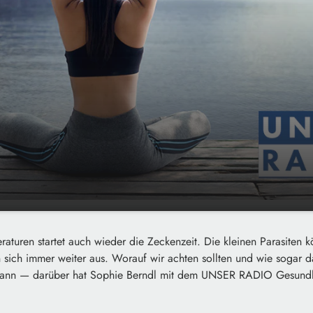
n Niederbayern: So hilft sogar das
00:00
aturen startet auch wieder die Zeckenzeit. Die kleinen Parasiten 
 beim Check
n sich immer weiter aus. Worauf wir achten sollten und wie sogar
kann — darüber hat Sophie Berndl mit dem UNSER RADIO Gesundhe