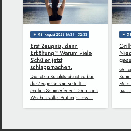
03
. August 2026 15:34
· 02:33
0
play_arrow
play_arrow
Erst Zeugnis, dann
Gril
Erkältung? Warum viele
Nied
Schüler jetzt
ges
schlappmachen.
Grille
Die letzte Schulstunde ist vorbei,
Somme
die Zeugnisse sind verteilt –
Mit d
endlich Sommerferien! Doch nach
paar 
Wochen voller Prüfungsstress …