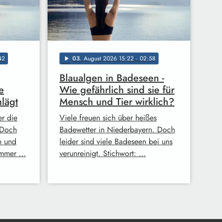
42
03
. August 2026 15:22
· 02:58
play_arrow
Blaualgen in Badeseen -
e
Wie gefährlich sind sie für
lägt
Mensch und Tier wirklich?
er die
Viele freuen sich über heißes
 Doch
Badewetter in Niederbayern. Doch
n und
leider sind viele Badeseen bei uns
ommer …
verunreinigt. Stichwort: …