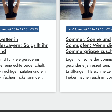
3
. August 2026 15:30
· 03:13
03
. August 2026 15:26
· 02:
play_arrow
lwetter in
Sommer, Sonne und
erbayern: So grillt ihr
Schnupfen: Wenn di
und
Sommergrippe zusch
n ist für viele gerade im
Eigentlich sollte der Somm
r eine echte Leidenschaft.
gesündeste Jahreszeit sein.
en richtigen Zutaten und ein
Erkältungen, Halsschmerze
einfachen Tricks kann der …
Fieber machen auch im S