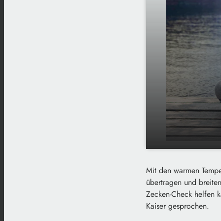
Zeckenzeit i
play_arrow
Mit den warmen Temper
Smartphone
übertragen und breite
Zecken-Check helfen 
Kaiser gesprochen.