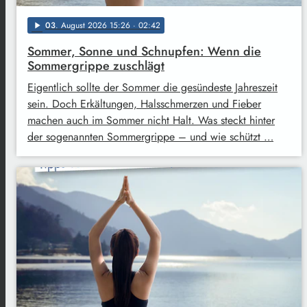
03
. August 2026 15:26
· 02:42
play_arrow
Sommer, Sonne und Schnupfen: Wenn die
Sommergrippe zuschlägt
Eigentlich sollte der Sommer die gesündeste Jahreszeit
sein. Doch Erkältungen, Halsschmerzen und Fieber
machen auch im Sommer nicht Halt. Was steckt hinter
der sogenannten Sommergrippe – und wie schützt …