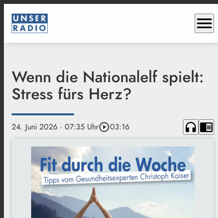
menu
Wenn die Nationalelf spielt:
Stress fürs Herz?
headphones
chrome_reader_mode
24. Juni 2026
· 07:35 Uhr
play_circle_outline
03:16