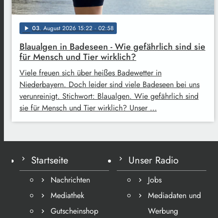
03
. August 2026 15:22
· 02:58
play_arrow
Blaualgen in Badeseen - Wie gefährlich sind sie
für Mensch und Tier wirklich?
Viele freuen sich über heißes Badewetter in
Niederbayern. Doch leider sind viele Badeseen bei uns
verunreinigt. Stichwort: Blaualgen. Wie gefährlich sind
sie für Mensch und Tier wirklich? Unser …
Startseite
Unser Radio
Nachrichten
Jobs
Mediathek
Mediadaten und
Gutscheinshop
Werbung