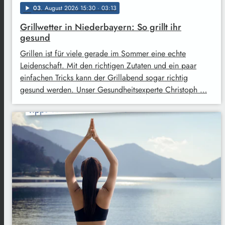
03
. August 2026 15:30
· 03:13
play_arrow
Grillwetter in Niederbayern: So grillt ihr
gesund
Grillen ist für viele gerade im Sommer eine echte
Leidenschaft. Mit den richtigen Zutaten und ein paar
einfachen Tricks kann der Grillabend sogar richtig
gesund werden. Unser Gesundheitsexperte Christoph …