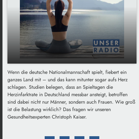
Wenn die deutsche Nationalmannschaft spielt, fiebert ein
play_arrow
Wenn die Nationalelf spielt: Stress fürs Herz?
ganzes Land mit – und das kann mitunter sogar aufs Herz
schlagen. Studien belegen, dass an Spieltagen die
00:00
03:16
Herzinfarktrate in Deutschland messbar ansteigt, betroffen
sind dabei nicht nur Männer, sondern auch Frauen. Wie groß
ist die Belastung wirklich? Das fragen wir unseren
Gesundheitsexperten Christoph Kaiser.