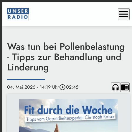
menu
Was tun bei Pollenbelastung
- Tipps zur Behandlung und
Linderung
headphones
chrome_reader_mode
04. Mai 2026
· 14:19 Uhr
play_circle_outline
02:45