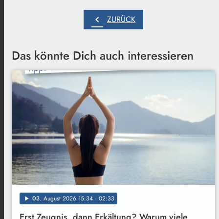
chevron_left
ZURÜCK
Das könnte Dich auch interessieren
03
. August 2026 15:34
· 02:33
play_arrow
Erst Zeugnis, dann Erkältung? Warum viele