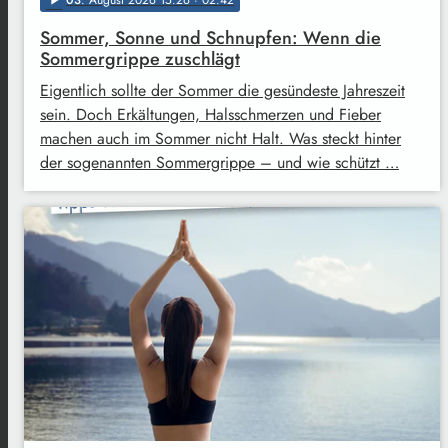
03
. August 2026 15:26
· 02:42
play_arrow
Sommer, Sonne und Schnupfen: Wenn die
Sommergrippe zuschlägt
Eigentlich sollte der Sommer die gesündeste Jahreszeit
sein. Doch Erkältungen, Halsschmerzen und Fieber
machen auch im Sommer nicht Halt. Was steckt hinter
der sogenannten Sommergrippe – und wie schützt …