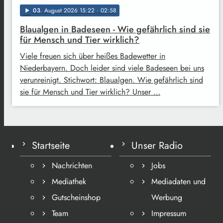
03
. August 2026 15:22
· 02:58
play_arrow
Blaualgen in Badeseen - Wie gefährlich sind sie
für Mensch und Tier wirklich?
Viele freuen sich über heißes Badewetter in
Niederbayern. Doch leider sind viele Badeseen bei uns
verunreinigt. Stichwort: Blaualgen. Wie gefährlich sind
sie für Mensch und Tier wirklich? Unser …
Startseite
Unser Radio
Nachrichten
Jobs
Mediathek
Mediadaten und
Gutscheinshop
Werbung
Team
Impressum