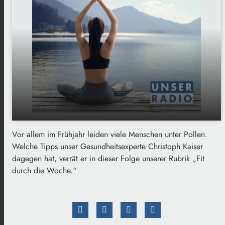
Vor allem im Frühjahr leiden viele Menschen unter Pollen.
Was tun bei Pollenbelastung - Tipps zur
play_arrow
Welche Tipps unser Gesundheitsexperte Christoph Kaiser
Behandlung und Linderung
dagegen hat, verrät er in dieser Folge unserer Rubrik „Fit
00:00
02:45
durch die Woche.“