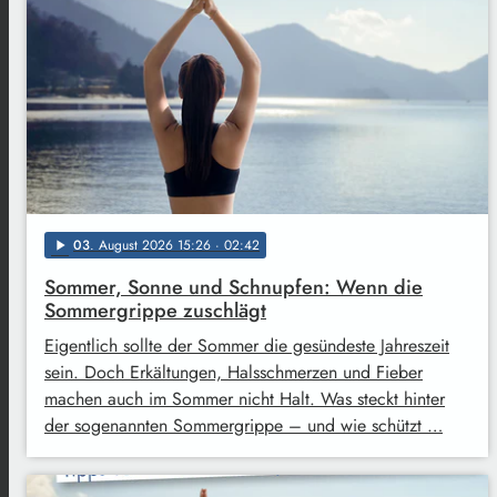
03
. August 2026 15:26
· 02:42
play_arrow
Sommer, Sonne und Schnupfen: Wenn die
Sommergrippe zuschlägt
Eigentlich sollte der Sommer die gesündeste Jahreszeit
sein. Doch Erkältungen, Halsschmerzen und Fieber
machen auch im Sommer nicht Halt. Was steckt hinter
der sogenannten Sommergrippe – und wie schützt …