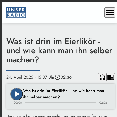
menu
Was ist drin im Eierlikör -
und wie kann man ihn selber
machen?
headphones
chrome_reader_mode
24. April 2025
· 15:37 Uhr
play_circle_outline
02:36
Was ist drin im Eierlikör - und wie kann man
play_arrow
ihn selber machen?
00:00
02:36
Um Ostern herum werden viele Eier gegessen – fest oder