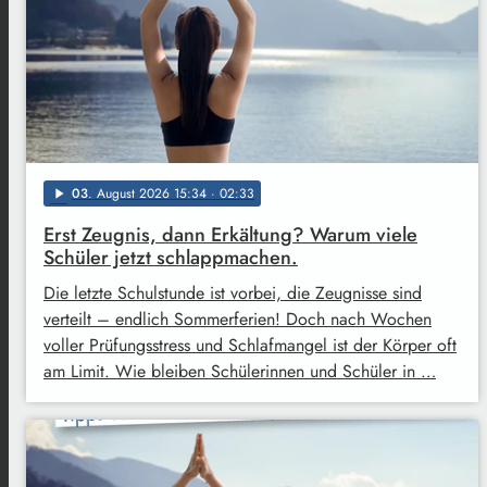
03
. August 2026 15:34
· 02:33
play_arrow
Erst Zeugnis, dann Erkältung? Warum viele
Schüler jetzt schlappmachen.
Die letzte Schulstunde ist vorbei, die Zeugnisse sind
verteilt – endlich Sommerferien! Doch nach Wochen
voller Prüfungsstress und Schlafmangel ist der Körper oft
am Limit. Wie bleiben Schülerinnen und Schüler in …