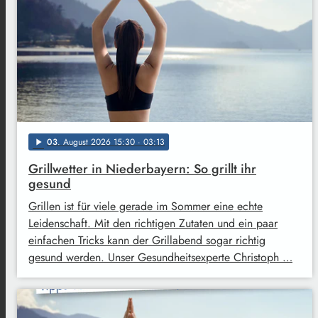
03
. August 2026 15:30
· 03:13
play_arrow
Grillwetter in Niederbayern: So grillt ihr
gesund
Grillen ist für viele gerade im Sommer eine echte
Leidenschaft. Mit den richtigen Zutaten und ein paar
einfachen Tricks kann der Grillabend sogar richtig
gesund werden. Unser Gesundheitsexperte Christoph …