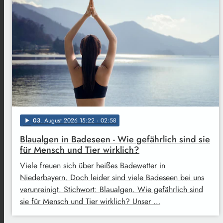
03
. August 2026 15:22
· 02:58
play_arrow
Blaualgen in Badeseen - Wie gefährlich sind sie
für Mensch und Tier wirklich?
Viele freuen sich über heißes Badewetter in
Niederbayern. Doch leider sind viele Badeseen bei uns
verunreinigt. Stichwort: Blaualgen. Wie gefährlich sind
sie für Mensch und Tier wirklich? Unser …