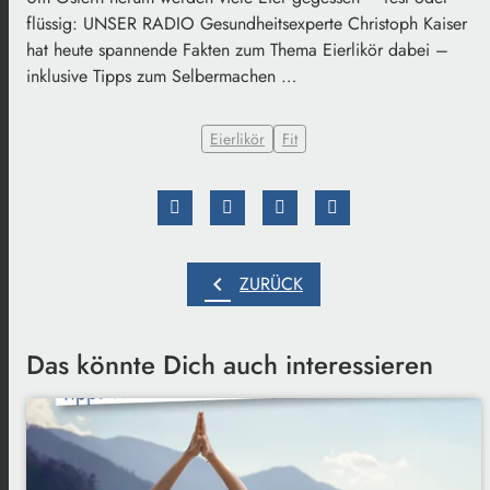
flüssig: UNSER RADIO Gesundheitsexperte Christoph Kaiser
hat heute spannende Fakten zum Thema Eierlikör dabei –
inklusive Tipps zum Selbermachen …
Eierlikör
Fit
chevron_left
ZURÜCK
Das könnte Dich auch interessieren