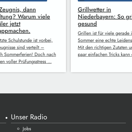
 Zeugnis, dann
Grillwetter in
ltung? Warum viele
Niederbayern: So gril
ler jetzt
gesund
lappmachen.
Grillen ist für viele gerade 
tzte Schulstunde ist vorbei,
Sommer eine echte Leidens
ugnisse sind verteilt –
Mit den richtigen Zutaten u
ch Sommerferien! Doch nach
paar einfachen Tricks kann
n voller Prüfungsstress …
Unser Radio
Jobs