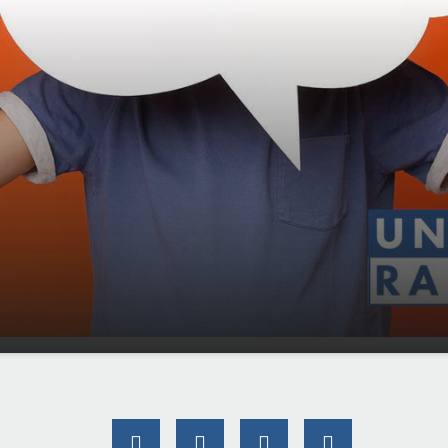
man: "Wie Gott in
00:00
01:35
leben"