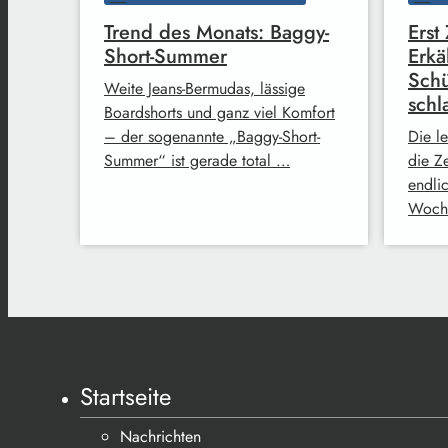
Trend des Monats: Baggy-
Erst
Short-Summer
Erkä
Schü
Weite Jeans-Bermudas, lässige
sch
Boardshorts und ganz viel Komfort
– der sogenannte „Baggy-Short-
Die le
Summer“ ist gerade total …
die Ze
endli
Woche
Startseite
Nachrichten