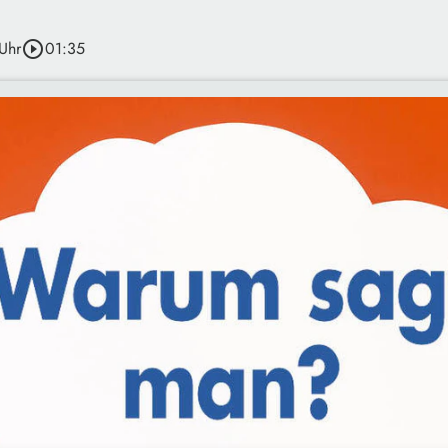
Uhr
play_circle_outline
01:35