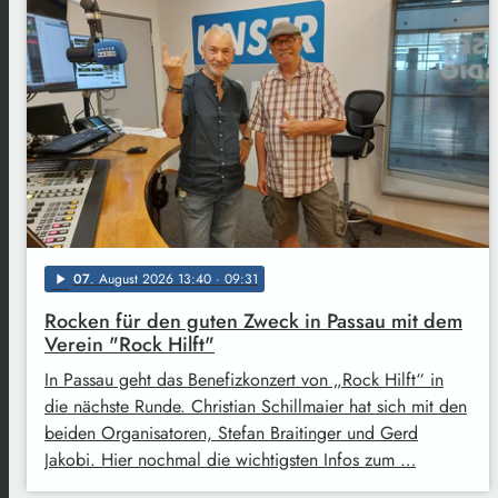
07
. August 2026 13:40
· 09:31
play_arrow
Rocken für den guten Zweck in Passau mit dem
Verein "Rock Hilft"
In Passau geht das Benefizkonzert von „Rock Hilft“ in
die nächste Runde. Christian Schillmaier hat sich mit den
beiden Organisatoren, Stefan Braitinger und Gerd
Jakobi. Hier nochmal die wichtigsten Infos zum …