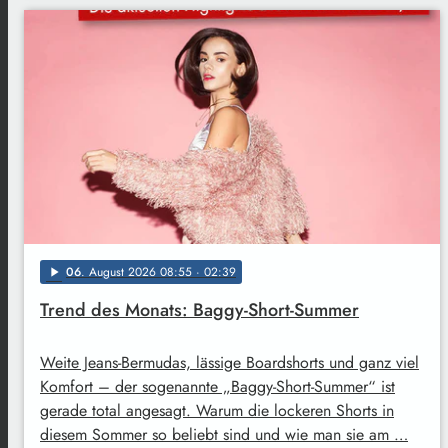
06
. August 2026 08:55
· 02:39
play_arrow
Trend des Monats: Baggy-Short-Summer
Weite Jeans-Bermudas, lässige Boardshorts und ganz viel
Komfort – der sogenannte „Baggy-Short-Summer“ ist
gerade total angesagt. Warum die lockeren Shorts in
diesem Sommer so beliebt sind und wie man sie am …