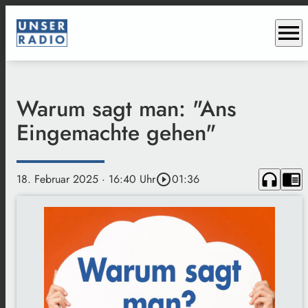
menu
Warum sagt man: "Ans
Eingemachte gehen"
headphones
chrome_reader_mode
18. Februar 2025
· 16:40 Uhr
play_circle_outline
01:36