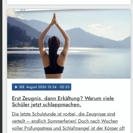
03
. August 2026 15:34
· 02:33
play_arrow
Erst Zeugnis, dann Erkältung? Warum viele
Schüler jetzt schlappmachen.
Die letzte Schulstunde ist vorbei, die Zeugnisse sind
verteilt – endlich Sommerferien! Doch nach Wochen
voller Prüfungsstress und Schlafmangel ist der Körper oft