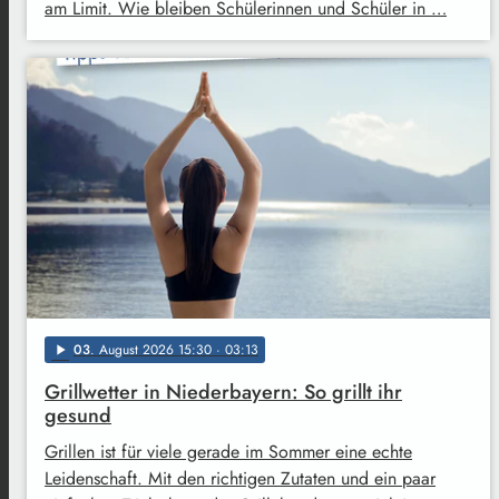
am Limit. Wie bleiben Schülerinnen und Schüler in …
03
. August 2026 15:30
· 03:13
play_arrow
Grillwetter in Niederbayern: So grillt ihr
gesund
Grillen ist für viele gerade im Sommer eine echte
Leidenschaft. Mit den richtigen Zutaten und ein paar