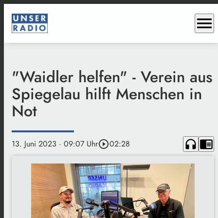
menu
"Waidler helfen" - Verein aus
Spiegelau hilft Menschen in
Not
headphones
chrome_reader_mode
13. Juni 2023
· 09:07 Uhr
play_circle_outline
02:28