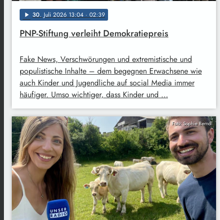
30
. Juli 2026 13:04
· 02:39
play_arrow
PNP-Stiftung verleiht Demokratiepreis
Fake News, Verschwörungen und extremistische und
populistische Inhalte – dem begegnen Erwachsene wie
auch Kinder und Jugendliche auf social Media immer
häufiger. Umso wichtiger, dass Kinder und …
Foto: Sophie Berndl