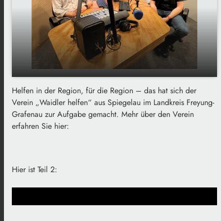
Helfen in der Region, für die Region – das hat sich der
"Waidler helfen" - Verein aus Spiegelau hilft
play_arrow
Verein „Waidler helfen“ aus Spiegelau im Landkreis Freyung-
Menschen in Not
Grafenau zur Aufgabe gemacht. Mehr über den Verein
00:00
02:28
erfahren Sie hier:
Hier ist Teil 2: