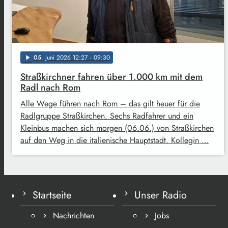
05
. Juni 2026 12:27
· 09:30
play_arrow
Straßkirchner fahren über 1.000 km mit dem
Radl nach Rom
Alle Wege führen nach Rom – das gilt heuer für die
Radlgruppe Straßkirchen. Sechs Radfahrer und ein
Kleinbus machen sich morgen (06.06.) von Straßkirchen
auf den Weg in die italienische Hauptstadt. Kollegin …
Startseite
Unser Radio
Nachrichten
Jobs