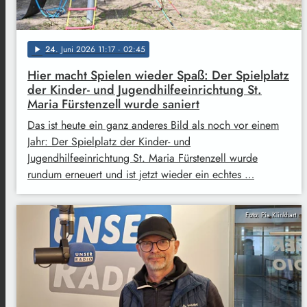
24
. Juni 2026 11:17
· 02:45
play_arrow
Hier macht Spielen wieder Spaß: Der Spielplatz
der Kinder- und Jugendhilfeeinrichtung St.
Maria Fürstenzell wurde saniert
Das ist heute ein ganz anderes Bild als noch vor einem
Jahr: Der Spielplatz der Kinder- und
Jugendhilfeeinrichtung St. Maria Fürstenzell wurde
rundum erneuert und ist jetzt wieder ein echtes …
Foto: Pia Klinkhart