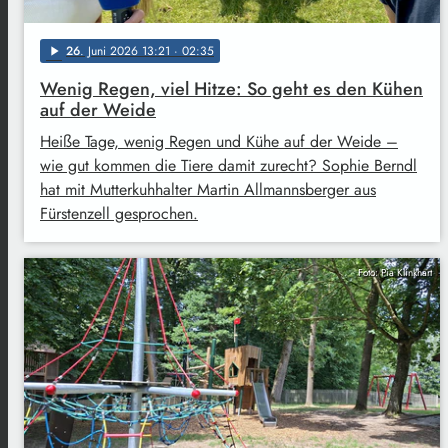
26
. Juni 2026 13:21
· 02:35
play_arrow
Wenig Regen, viel Hitze: So geht es den Kühen
auf der Weide
Heiße Tage, wenig Regen und Kühe auf der Weide –
wie gut kommen die Tiere damit zurecht? Sophie Berndl
hat mit Mutterkuhhalter Martin Allmannsberger aus
Fürstenzell gesprochen.
Foto: Pia Klinkhart