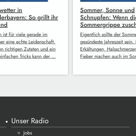
lwetter in
Sommer, Sonne und
erbayern: So grillt ihr
Schnupfen: Wenn di
und
Sommergrippe zusch
n ist für viele gerade im
Eigentlich sollte der Somm
r eine echte Leidenschaft.
gesündeste Jahreszeit sein.
en richtigen Zutaten und ein
Erkältungen, Halsschmerze
einfachen Tricks kann der …
Fieber machen auch im S
Unser Radio
Jobs