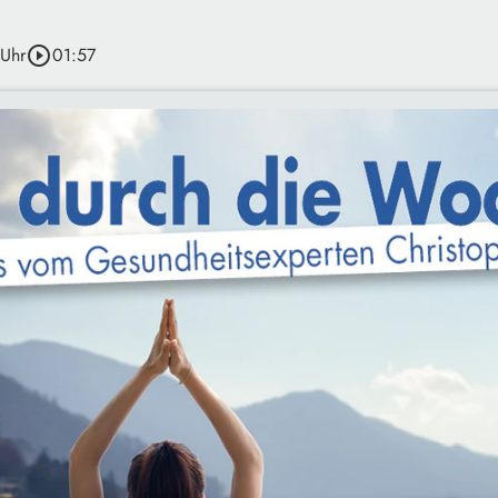
 Uhr
play_circle_outline
01:57