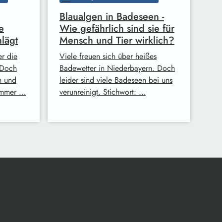
Blaualgen in Badeseen -
e
Wie gefährlich sind sie für
lägt
Mensch und Tier wirklich?
er die
Viele freuen sich über heißes
 Doch
Badewetter in Niederbayern. Doch
n und
leider sind viele Badeseen bei uns
ommer …
verunreinigt. Stichwort: …