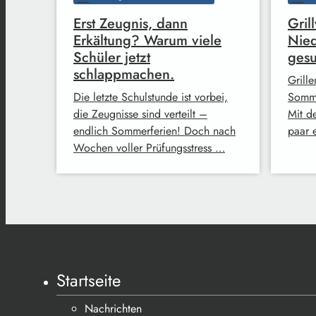
Erst Zeugnis, dann
Gril
Erkältung? Warum viele
Nied
Schüler jetzt
ges
schlappmachen.
Grille
Die letzte Schulstunde ist vorbei,
Somme
die Zeugnisse sind verteilt –
Mit d
endlich Sommerferien! Doch nach
paar 
Wochen voller Prüfungsstress …
Startseite
Nachrichten