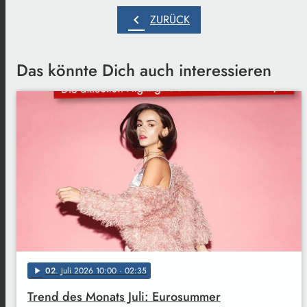
chevron_left
ZURÜCK
Das könnte Dich auch interessieren
02
. Juli 2026 10:00
· 02:35
play_arrow
Trend des Monats Juli: Eurosummer