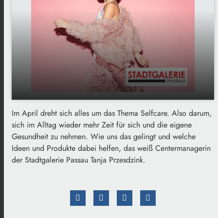
Im April dreht sich alles um das Thema Selfcare. Also darum,
play_arrow
Trend des Monats April: Selfcare
sich im Alltag wieder mehr Zeit für sich und die eigene
Gesundheit zu nehmen. Wie uns das gelingt und welche
00:00
02:29
Ideen und Produkte dabei helfen, das weiß Centermanagerin
der Stadtgalerie Passau Tanja Przesdzink.