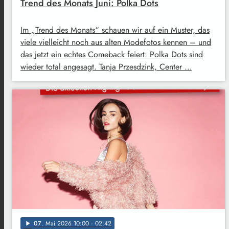
Trend des Monats Juni: Polka Dots
Im „Trend des Monats“ schauen wir auf ein Muster, das
viele vielleicht noch aus alten Modefotos kennen – und
das jetzt ein echtes Comeback feiert: Polka Dots sind
wieder total angesagt. Tanja Przesdzink, Center …
07
. Mai 2026 10:00
· 02:42
play_arrow