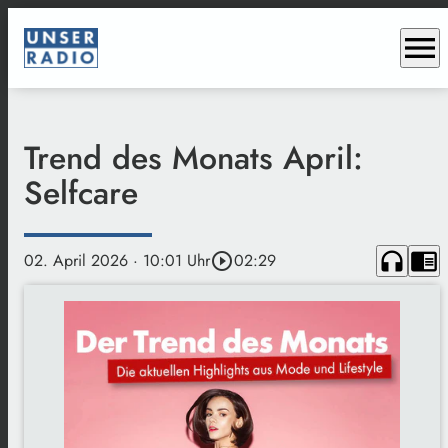
menu
Trend des Monats April:
Selfcare
headphones
chrome_reader_mode
02. April 2026
· 10:01 Uhr
play_circle_outline
02:29