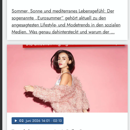
Sommer, Sonne und mediterranes Lebensgefühl: Der
sogenannte „Eurosummer“ gehört aktuell zu den
angesagtesten Lifestyle- und Modetrends in den sozialen
Medien. Was genau dahintersteckt und warum der …
02
. Juni 2026 14:01
· 02:13
play_arrow