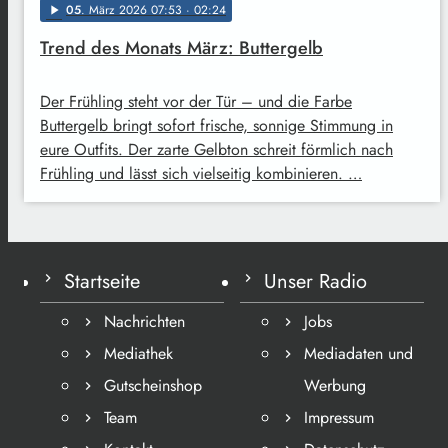
05
. März 2026 07:53
· 02:24
play_arrow
Trend des Monats März: Buttergelb
Der Frühling steht vor der Tür – und die Farbe
Buttergelb bringt sofort frische, sonnige Stimmung in
eure Outfits. Der zarte Gelbton schreit förmlich nach
Frühling und lässt sich vielseitig kombinieren. …
Startseite
Unser Radio
Nachrichten
Jobs
Mediathek
Mediadaten und
Gutscheinshop
Werbung
Team
Impressum