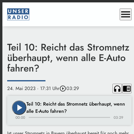
menu
Teil 10: Reicht das Stromnetz
überhaupt, wenn alle E-Auto
fahren?
headphones
chrome_reader_mode
24. Mai 2023
· 17:31 Uhr
play_circle_outline
03:29
Teil 10: Reicht das Stromnetz überhaupt, wenn
play_arrow
alle E-Auto fahren?
00:00
03:29
Ist unser Stromnetz in Bayern überhaupt bereit für noch mehr