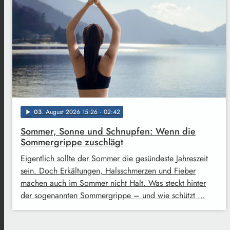
03
. August 2026 15:26
· 02:42
play_arrow
Sommer, Sonne und Schnupfen: Wenn die
Sommergrippe zuschlägt
Eigentlich sollte der Sommer die gesündeste Jahreszeit
sein. Doch Erkältungen, Halsschmerzen und Fieber
machen auch im Sommer nicht Halt. Was steckt hinter
der sogenannten Sommergrippe – und wie schützt …