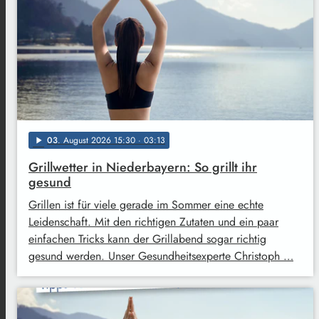
03
. August 2026 15:30
· 03:13
play_arrow
Grillwetter in Niederbayern: So grillt ihr
gesund
Grillen ist für viele gerade im Sommer eine echte
Leidenschaft. Mit den richtigen Zutaten und ein paar
einfachen Tricks kann der Grillabend sogar richtig
gesund werden. Unser Gesundheitsexperte Christoph …