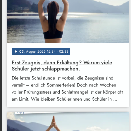
03
. August 2026 15:34
· 02:33
play_arrow
Erst Zeugnis, dann Erkältung? Warum viele
Schüler jetzt schlappmachen.
Die letzte Schulstunde ist vorbei, die Zeugnisse sind
verteilt – endlich Sommerferien! Doch nach Wochen
voller Prüfungsstress und Schlafmangel ist der Körper oft
am Limit. Wie bleiben Schülerinnen und Schüler in …