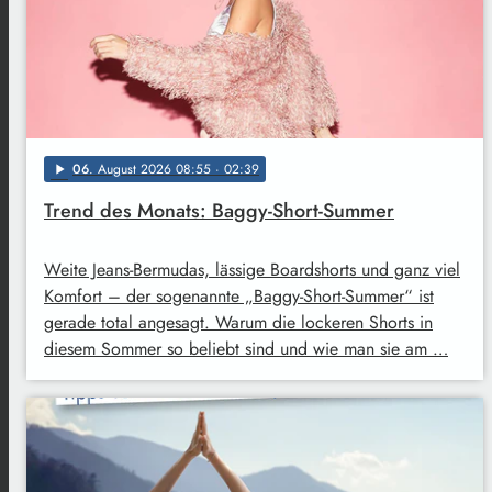
06
. August 2026 08:55
· 02:39
play_arrow
Trend des Monats: Baggy-Short-Summer
Weite Jeans-Bermudas, lässige Boardshorts und ganz viel
Komfort – der sogenannte „Baggy-Short-Summer“ ist
gerade total angesagt. Warum die lockeren Shorts in
diesem Sommer so beliebt sind und wie man sie am …