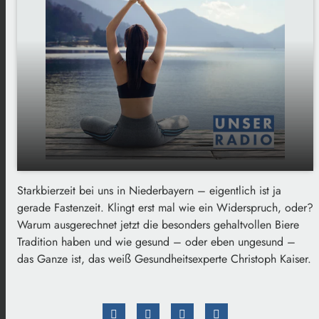
Starkbierzeit bei uns in Niederbayern – eigentlich ist ja
Starkbierzeit in Niederbayern: Wie gesund ist
play_arrow
gerade Fastenzeit. Klingt erst mal wie ein Widerspruch, oder?
der kräftige Fastentrunk?
Warum ausgerechnet jetzt die besonders gehaltvollen Biere
00:00
02:59
Tradition haben und wie gesund – oder eben ungesund –
das Ganze ist, das weiß Gesundheitsexperte Christoph Kaiser.