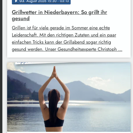
03
. August 2026 15:30
· 03:13
play_arrow
Grillwetter in Niederbayern: So grillt ihr
gesund
Grillen ist für viele gerade im Sommer eine echte
Leidenschaft. Mit den richtigen Zutaten und ein paar
einfachen Tricks kann der Grillabend sogar richtig
gesund werden. Unser Gesundheitsexperte Christoph …