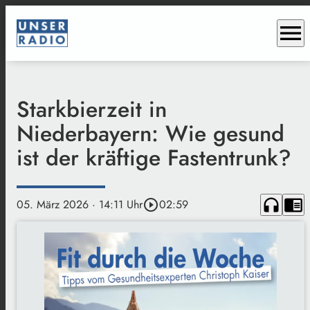
menu
Starkbierzeit in
Niederbayern: Wie gesund
ist der kräftige Fastentrunk?
headphones
chrome_reader_mode
05. März 2026
· 14:11 Uhr
play_circle_outline
02:59