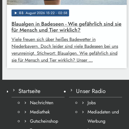
03
. August 2026 15:22
· 02:58
play_arrow
Blaualgen in Badeseen - Wie gefährlich sind sie
für Mensch und Tier wirklich?
Viele freuen sich über heißes Badewetter in
Niederbayern. Doch leider sind viele Badeseen bei uns
verunreinigt. Stichwort: Blaualgen. Wie gefährlich sind
sie für Mensch und Tier wirklich? Unser …
Startseite
Unser Radio
Nachrichten
Jobs
Mediathek
Mediadaten und
Gutscheinshop
Werbung