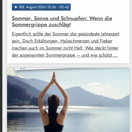
03
. August 2026 15:26
· 02:42
play_arrow
Sommer, Sonne und Schnupfen: Wenn die
Sommergrippe zuschlägt
Eigentlich sollte der Sommer die gesündeste Jahreszeit
sein. Doch Erkältungen, Halsschmerzen und Fieber
machen auch im Sommer nicht Halt. Was steckt hinter
der sogenannten Sommergrippe – und wie schützt …