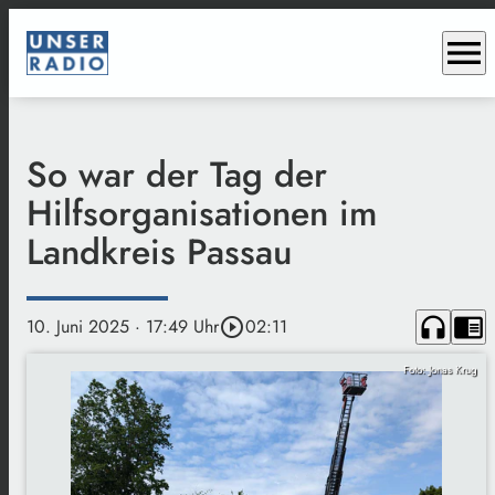
menu
So war der Tag der
Hilfsorganisationen im
Landkreis Passau
headphones
chrome_reader_mode
10. Juni 2025
· 17:49 Uhr
play_circle_outline
02:11
Foto: Jonas Krug