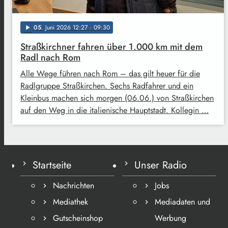
05
. Juni 2026 12:27
· 09:30
play_arrow
Straßkirchner fahren über 1.000 km mit dem
Radl nach Rom
Alle Wege führen nach Rom – das gilt heuer für die
Radlgruppe Straßkirchen. Sechs Radfahrer und ein
Kleinbus machen sich morgen (06.06.) von Straßkirchen
auf den Weg in die italienische Hauptstadt. Kollegin …
Startseite
Unser Radio
Nachrichten
Jobs
Mediathek
Mediadaten und
Gutscheinshop
Werbung