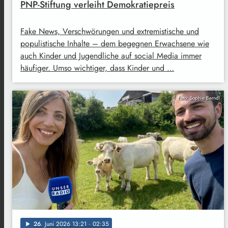
PNP-Stiftung verleiht Demokratiepreis
Fake News, Verschwörungen und extremistische und
populistische Inhalte – dem begegnen Erwachsene wie
auch Kinder und Jugendliche auf social Media immer
häufiger. Umso wichtiger, dass Kinder und …
Foto: Sophie Berndl
26
. Juni 2026 13:21
· 02:35
play_arrow