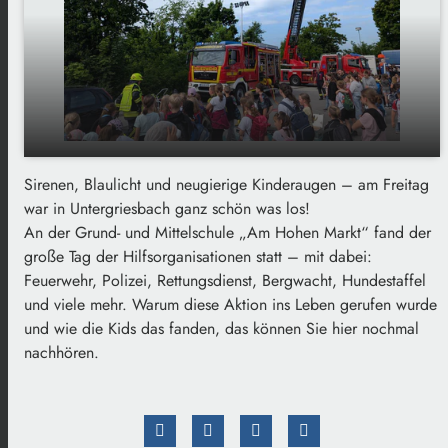
Sirenen, Blaulicht und neugierige Kinderaugen – am Freitag
So war der Tag der Hilfsorganisationen im
play_arrow
war in Untergriesbach ganz schön was los!
Landkreis Passau
An der Grund- und Mittelschule „Am Hohen Markt“ fand der
00:00
02:11
große Tag der Hilfsorganisationen statt – mit dabei:
Feuerwehr, Polizei, Rettungsdienst, Bergwacht, Hundestaffel
und viele mehr. Warum diese Aktion ins Leben gerufen wurde
und wie die Kids das fanden, das können Sie hier nochmal
nachhören.