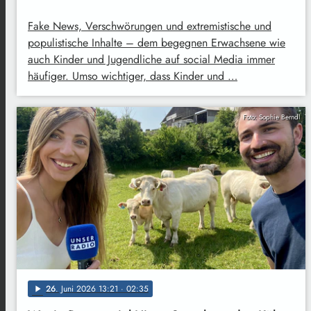
Fake News, Verschwörungen und extremistische und
populistische Inhalte – dem begegnen Erwachsene wie
auch Kinder und Jugendliche auf social Media immer
häufiger. Umso wichtiger, dass Kinder und …
Foto: Sophie Berndl
26
. Juni 2026 13:21
· 02:35
play_arrow