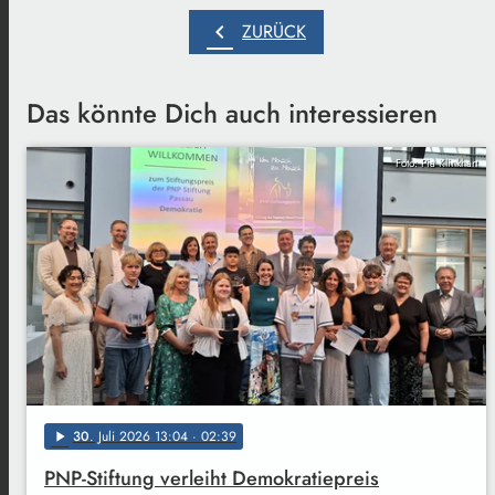
chevron_left
ZURÜCK
Das könnte Dich auch interessieren
Foto: Pia Klinkhart
30
. Juli 2026 13:04
· 02:39
play_arrow
PNP-Stiftung verleiht Demokratiepreis