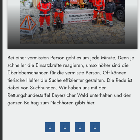
Bei einer vermissten Person geht es um jede Minute. Denn je
Rettungshundestaffel Bayerischer Wald:
play_arrow
schneller die Einsatzkräfte reagieren, umso höher sind die
Hunde, die Leben retten
Überlebenschancen für die vermisste Person. Oft können
00:00
02:24
tierische Helfer die Suche effizienter gestalten. Die Rede ist
dabei von Suchhunden. Wir haben uns mit der
Rettungshundestaffel Bayersicher Wald unterhalten und den
ganzen Beitrag zum Nachhören gibts hier.