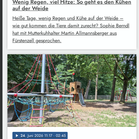
Wenig Regen, viel Hitze: So geht es den Kühen
auf der Weide
Heiße Tage, wenig Regen und Kühe auf der Weide –
wie gut kommen die Tiere damit zurecht? Sophie Berndl
hat mit Mutterkuhhalter Martin Allmannsberger aus
Fürstenzell gesprochen.
Foto: Pia Klinkhart
24
. Juni 2026 11:17
· 02:45
play_arrow