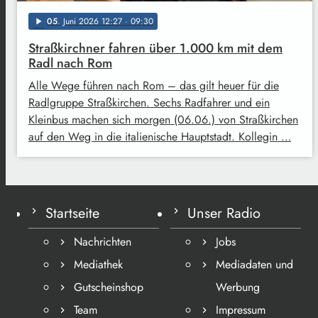
05
. Juni 2026 12:27
· 09:30
play_arrow
Straßkirchner fahren über 1.000 km mit dem
Radl nach Rom
Alle Wege führen nach Rom – das gilt heuer für die
Radlgruppe Straßkirchen. Sechs Radfahrer und ein
Kleinbus machen sich morgen (06.06.) von Straßkirchen
auf den Weg in die italienische Hauptstadt. Kollegin …
Startseite
Unser Radio
Nachrichten
Jobs
Mediathek
Mediadaten und
Gutscheinshop
Werbung
Team
Impressum