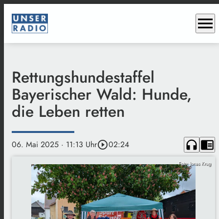
menu
Rettungshundestaffel
Bayerischer Wald: Hunde,
die Leben retten
headphones
chrome_reader_mode
06. Mai 2025
· 11:13 Uhr
play_circle_outline
02:24
Foto: Jonas Krug