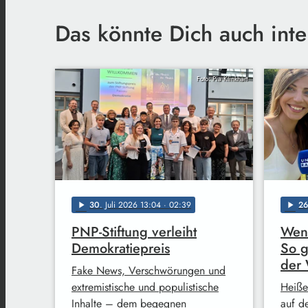
Das könnte Dich auch inte
Foto: Pia Klinkhart
30
. Juli 2026 13:04
· 02:39
26
play_arrow
play_arrow
PNP-Stiftung verleiht
Weni
Demokratiepreis
So g
der
Fake News, Verschwörungen und
extremistische und populistische
Heiße
Inhalte – dem begegnen
auf d