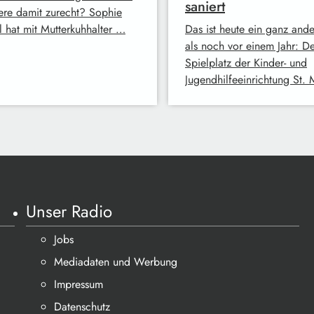
saniert
iere damit zurecht? Sophie
l hat mit Mutterkuhhalter …
Das ist heute ein ganz ande
als noch vor einem Jahr: D
Spielplatz der Kinder- und
Jugendhilfeeinrichtung St.
Unser Radio
Jobs
Mediadaten und Werbung
Impressum
Datenschutz