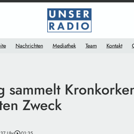
ite
Nachrichten
Mediathek
Team
Kontakt
ng sammelt Kronkorken
ten Zweck
:37 Uhr
play_circle_outline
01:35