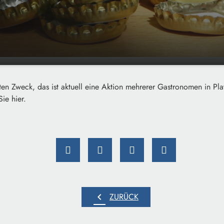
mmelt Kronkorken für den
00:00
01:35
en Zweck, das ist aktuell eine Aktion mehrerer Gastronomen in Pla
k
Sie hier.
chevron_left
ZURÜCK