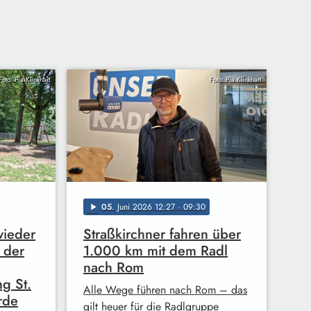
Foto: Pia Klinkhart
Foto: Pia Klinkhart
05
. Juni 2026 12:27
· 09:30
play_arrow
wieder
Straßkirchner fahren über
 der
1.000 km mit dem Radl
nach Rom
ng St.
Alle Wege führen nach Rom – das
rde
gilt heuer für die Radlgruppe