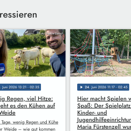
ressieren
Foto: Sophie Berndl
. Juni 2026 13:21
· 02:35
24
. Juni 2026 11:17
· 02:45
play_arrow
g Regen, viel Hitze:
Hier macht Spielen 
eht es den Kühen auf
Spaß: Der Spielplatz
 Weide
Kinder- und
Jugendhilfeeinrichtu
 Tage, wenig Regen und Kühe
Maria Fürstenzell wu
er Weide – wie gut kommen