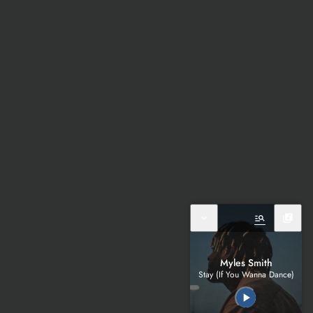
expand_more
manage_search
library_music
Myles Smith
Stay (If You Wanna Dance)
play_arrow