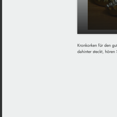
Plattling sa
play_arrow
Kronkorken für den gut
guten Zwec
dahinter steckt, hören 