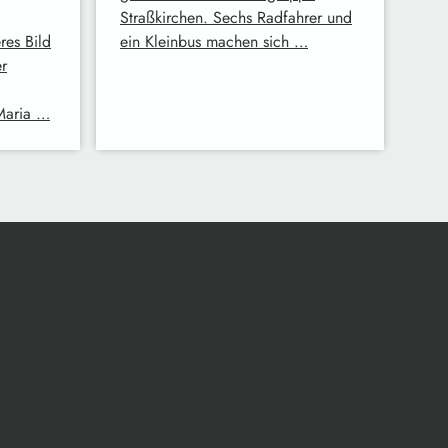
Straßkirchen. Sechs Radfahrer und
res Bild
ein Kleinbus machen sich …
er
 Maria …