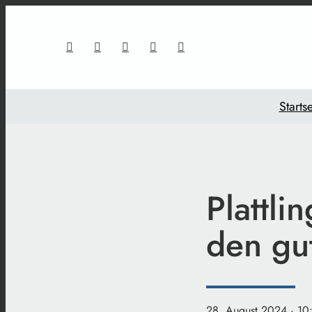
Startse
Plattli
den gu
28. August 2024
· 10