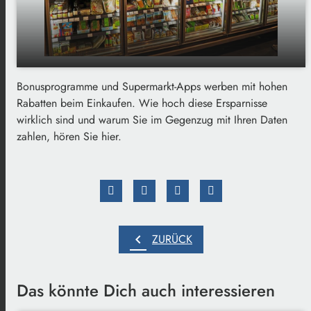
Bonusprogramme und Supermarkt-Apps werben mit hohen
Payback, DeutschlandCard und Co.: Lohnen
play_arrow
Rabatten beim Einkaufen. Wie hoch diese Ersparnisse
sich Bonusprogramme?
wirklich sind und warum Sie im Gegenzug mit Ihren Daten
00:00
02:22
zahlen, hören Sie hier.
chevron_left
ZURÜCK
Das könnte Dich auch interessieren