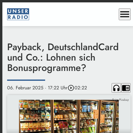
menu
Payback, DeutschlandCard
und Co.: Lohnen sich
Bonusprogramme?
headphones
chrome_reader_mode
06. Februar 2025
· 17:22 Uhr
play_circle_outline
02:22
Foto: Pixabay