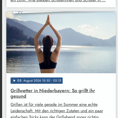
03
. August 2026 15:30
· 03:13
play_arrow
Grillwetter in Niederbayern: So grillt ihr
gesund
Grillen ist für viele gerade im Sommer eine echte
Leidenschaft. Mit den richtigen Zutaten und ein paar
einfachen Tricks kann der Grillabend sogar richtig