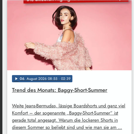
06
. August 2026 08:55
· 02:39
play_arrow
Trend des Monats: Baggy-Short-Summer
Weite Jeans-Bermudas, lässige Boardshorts und ganz viel
Komfort – der sogenannte „Baggy-Short-Summer“ ist
gerade total angesagt. Warum die lockeren Shorts in
diesem Sommer so beliebt sind und wie man sie am …