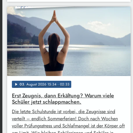
03
. August 2026 15:34
· 02:33
play_arrow
Erst Zeugnis, dann Erkältung? Warum viele
Schüler jetzt schlappmachen.
Die letzte Schulstunde ist vorbei, die Zeugnisse sind
verteilt – endlich Sommerferien! Doch nach Wochen
voller Prüfungsstress und Schlafmangel ist der Körper oft
am Limit. Wie bleiben Schülerinnen und Schüler in …