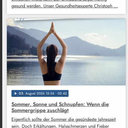
gesund werden. Unser Gesundheitsexperte Christoph …
03
. August 2026 15:26
· 02:42
play_arrow
Sommer, Sonne und Schnupfen: Wenn die
Sommergrippe zuschlägt
Eigentlich sollte der Sommer die gesündeste Jahreszeit
sein. Doch Erkältungen, Halsschmerzen und Fieber