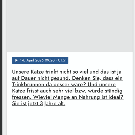
14
. April 2026 09:20
· 01:51
play_arrow
Unsere Katze trinkt nicht so viel und das ist ja
auf Dauer nicht gesund. Denken Sie, dass ein
Trinkbrunnen da besser wäre? Und unsere
Katze frisst auch sehr viel bzw. würde ständig
fressen. Wieviel Menge an Nahrung ist ideal?
Sie ist jetzt 3 Jahre alt.