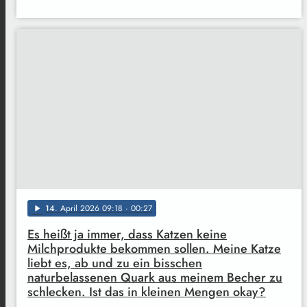
14
. April 2026 09:18
· 00:27
play_arrow
Es heißt ja immer, dass Katzen keine
Milchprodukte bekommen sollen. Meine Katze
liebt es, ab und zu ein bisschen
naturbelassenen Quark aus meinem Becher zu
schlecken. Ist das in kleinen Mengen okay?