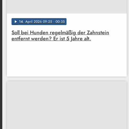
14
. April 2026 09:25
· 00:35
play_arrow
Soll bei Hunden regelmäßig der Zahnstein
entfernt werden? Er ist 5 Jahre alt.