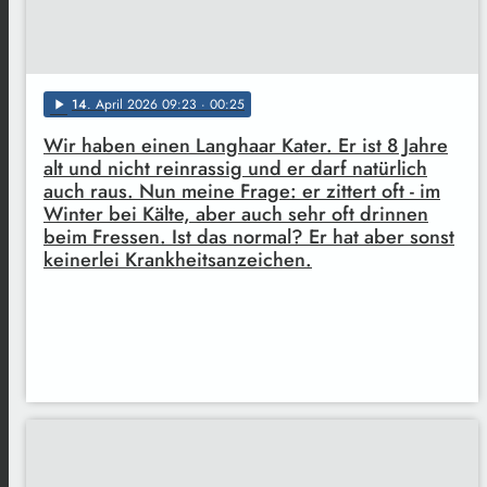
14
. April 2026 09:23
· 00:25
play_arrow
Wir haben einen Langhaar Kater. Er ist 8 Jahre
alt und nicht reinrassig und er darf natürlich
auch raus. Nun meine Frage: er zittert oft - im
Winter bei Kälte, aber auch sehr oft drinnen
beim Fressen. Ist das normal? Er hat aber sonst
keinerlei Krankheitsanzeichen.