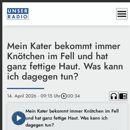
menu
Mein Kater bekommt immer
Knötchen im Fell und hat
ganz fettige Haut. Was kann
ich dagegen tun?
headphones
chrome_reader_mode
14. April 2026
· 09:15 Uhr
play_circle_outline
00:34
Mein Kater bekommt immer Knötchen im Fell
play_arrow
und hat ganz fettige Haut. Was kann ich
dagegen tun?