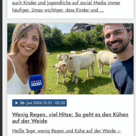
auch Kinder und Jugendliche auf social Media immer
häufiger. Umso wichtiger, dass Kinder und …
Foto: Sophie Berndl
26
. Juni 2026 13:21
· 02:35
play_arrow
Wenig Regen, viel Hitze: So geht es den Kühen
auf der Weide
Heiße Tage, wenig Regen und Kühe auf der Weide –