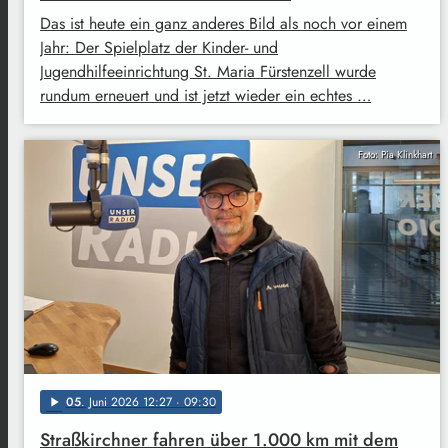
Das ist heute ein ganz anderes Bild als noch vor einem
Jahr: Der Spielplatz der Kinder- und
Jugendhilfeeinrichtung St. Maria Fürstenzell wurde
rundum erneuert und ist jetzt wieder ein echtes …
Foto: Pia Klinkhart
05
. Juni 2026 12:27
· 09:30
play_arrow
Straßkirchner fahren über 1.000 km mit dem