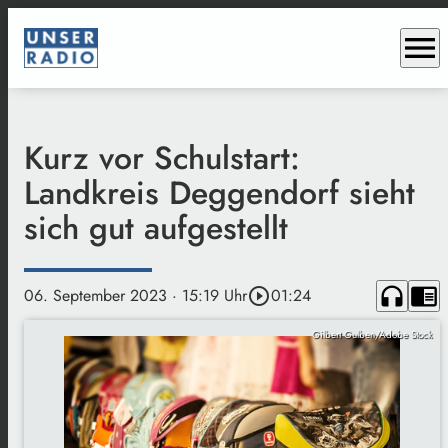
menu
Kurz vor Schulstart:
Landkreis Deggendorf sieht
sich gut aufgestellt
headphones
chrome_reader_mode
06. September 2023
· 15:19 Uhr
play_circle_outline
01:24
Gilbert Gulben/Adobe Stock