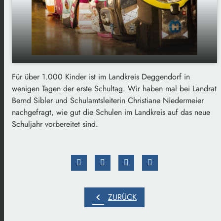
Für über 1.000 Kinder ist im Landkreis Deggendorf in
Kurz vor Schulstart: Landkreis Deggendorf
play_arrow
wenigen Tagen der erste Schultag. Wir haben mal bei Landrat
sieht sich gut aufgestellt
Bernd Sibler und Schulamtsleiterin Christiane Niedermeier
00:00
01:24
nachgefragt, wie gut die Schulen im Landkreis auf das neue
Schuljahr vorbereitet sind.
chevron_left
ZURÜCK