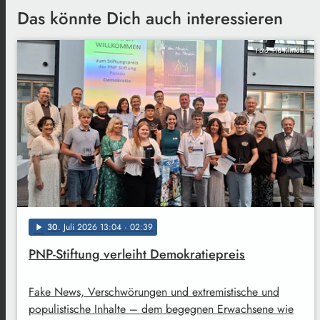
Das könnte Dich auch interessieren
Foto: Pia Klinkhart
30
. Juli 2026 13:04
· 02:39
play_arrow
PNP-Stiftung verleiht Demokratiepreis
Fake News, Verschwörungen und extremistische und
populistische Inhalte – dem begegnen Erwachsene wie