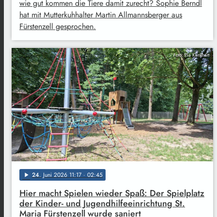
wie gut kommen die Tiere damit zurecht? Sophie Berndl
hat mit Mutterkuhhalter Martin Allmannsberger aus
Fürstenzell gesprochen.
Foto: Pia Klinkhart
24
. Juni 2026 11:17
· 02:45
play_arrow
Hier macht Spielen wieder Spaß: Der Spielplatz
der Kinder- und Jugendhilfeeinrichtung St.
Maria Fürstenzell wurde saniert