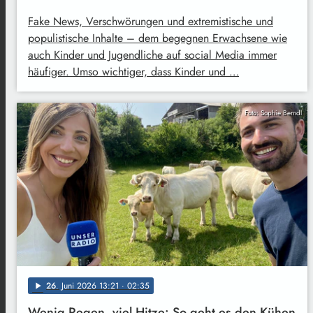
Fake News, Verschwörungen und extremistische und
populistische Inhalte – dem begegnen Erwachsene wie
auch Kinder und Jugendliche auf social Media immer
häufiger. Umso wichtiger, dass Kinder und …
Foto: Sophie Berndl
26
. Juni 2026 13:21
· 02:35
play_arrow
Wenig Regen, viel Hitze: So geht es den Kühen