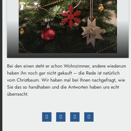
Bei den einen steht er schon Wohnzimmer, andere wiederum
Jetzt in der Vorweihnachtszeit oder erst an
play_arrow
haben ihn noch gar nicht gekauft – die Rede ist natürlich
Heiligabend: Wann stellen Sie den Christbaum
vom Christbaum. Wir haben mal bei Ihnen nachgefragt, wie
auf?
Sie das so handhaben und die Antworten haben uns echt
00:00
01:27
überrascht.