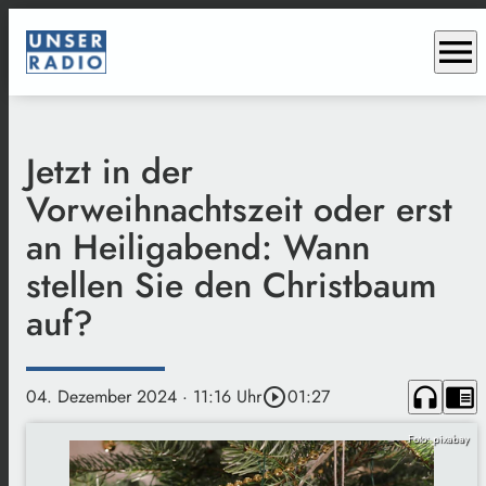
menu
Jetzt in der
Vorweihnachtszeit oder erst
an Heiligabend: Wann
stellen Sie den Christbaum
auf?
headphones
chrome_reader_mode
04. Dezember 2024
· 11:16 Uhr
play_circle_outline
01:27
Foto: pixabay