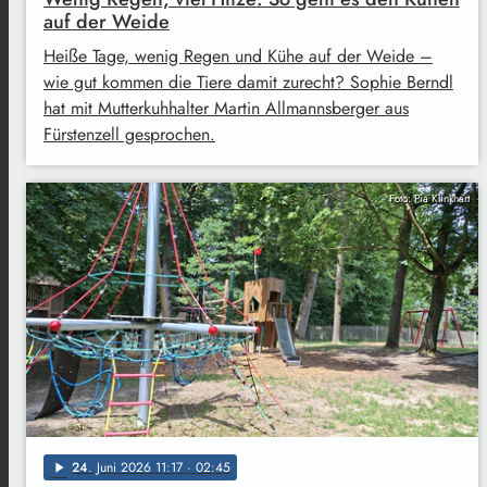
auf der Weide
Heiße Tage, wenig Regen und Kühe auf der Weide –
wie gut kommen die Tiere damit zurecht? Sophie Berndl
hat mit Mutterkuhhalter Martin Allmannsberger aus
Fürstenzell gesprochen.
Foto: Pia Klinkhart
24
. Juni 2026 11:17
· 02:45
play_arrow