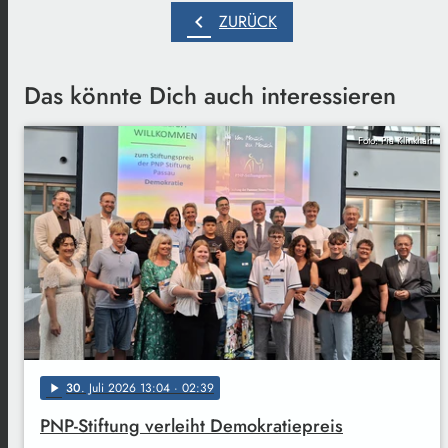
chevron_left
ZURÜCK
Das könnte Dich auch interessieren
Foto: Pia Klinkhart
30
. Juli 2026 13:04
· 02:39
play_arrow
PNP-Stiftung verleiht Demokratiepreis