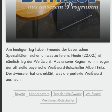
Am heutigen Tag haben Freunde der bayerischen
play_arrow
Heute ist Tag der Weißwurst!
Spezialitäten sicherlich was zu feiern: Heute (22.02.) ist
nämlich Tag der Weißwurst. Aus unserer Region kommt sogar
00:00
01:43
der offizielle bayerische Weißwurst-Botschafter Albert Fritz.
Der Zwieseler hat uns erklärt, was die perfekte Weißwurst
ausmacht.
Bayern
Niederbayern
Tag der Weißwurst
Weißwurst
Weißwurst-Botschafter