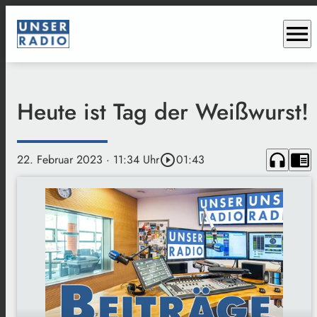
menu
Heute ist Tag der Weißwurst!
headphones
chrome_reader_mode
22. Februar 2023
· 11:34 Uhr
play_circle_outline
01:43