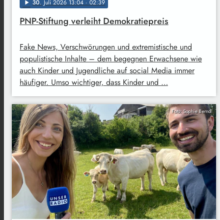
30
. Juli 2026 13:04
· 02:39
play_arrow
PNP-Stiftung verleiht Demokratiepreis
Fake News, Verschwörungen und extremistische und
populistische Inhalte – dem begegnen Erwachsene wie
auch Kinder und Jugendliche auf social Media immer
häufiger. Umso wichtiger, dass Kinder und …
Foto: Sophie Berndl