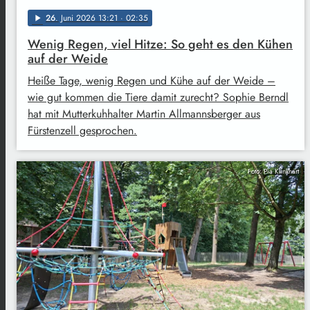
26
. Juni 2026 13:21
· 02:35
play_arrow
Wenig Regen, viel Hitze: So geht es den Kühen
auf der Weide
Heiße Tage, wenig Regen und Kühe auf der Weide –
wie gut kommen die Tiere damit zurecht? Sophie Berndl
hat mit Mutterkuhhalter Martin Allmannsberger aus
Fürstenzell gesprochen.
Foto: Pia Klinkhart