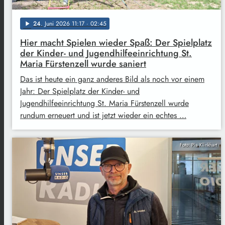
24
. Juni 2026 11:17
· 02:45
play_arrow
Hier macht Spielen wieder Spaß: Der Spielplatz
der Kinder- und Jugendhilfeeinrichtung St.
Maria Fürstenzell wurde saniert
Das ist heute ein ganz anderes Bild als noch vor einem
Jahr: Der Spielplatz der Kinder- und
Jugendhilfeeinrichtung St. Maria Fürstenzell wurde
rundum erneuert und ist jetzt wieder ein echtes …
Foto: Pia Klinkhart