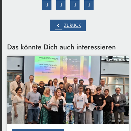
chevron_left
ZURÜCK
Das könnte Dich auch interessieren
Foto: Pia Klinkhart