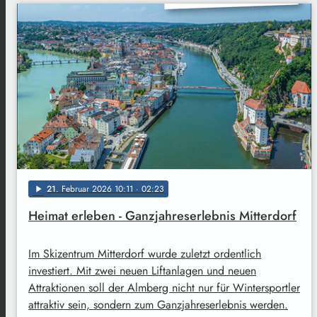
21
. Februar 2026 10:11
· 02:23
play_arrow
Heimat erleben - Ganzjahreserlebnis Mitterdorf
Im Skizentrum Mitterdorf wurde zuletzt ordentlich
investiert. Mit zwei neuen Liftanlagen und neuen
Attraktionen soll der Almberg nicht nur für Wintersportler
attraktiv sein, sondern zum Ganzjahreserlebnis werden.