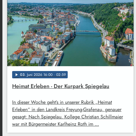
03
. Juni 2026 16:00
· 02:59
play_arrow
Heimat Erleben - Der Kurpark Spiegelau
In dieser Woche geht’s in unserer Rubrik „Heimat
Erleben“ in den Landkreis Freyung-Grafenau, genauer
gesagt: Nach Spiegelau. Kollege Christian Schillmaier
war mit Bürgermeister Karlheinz Roth im …