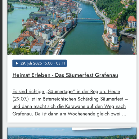
29
. Juli 2026 16:00
· 03:11
play_arrow
Heimat Erleben - Das Säumerfest Grafenau
Es sind richtige „Säumertage“ in der Region. Heute
(29.07.) ist im österreichischen Schärding Säumerfest –
und dann macht sich die Karawane auf den Weg nach
Grafenau. Da ist dann am Wochenende gleich zwei …