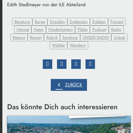
Edith Stadlmeyer von der ILE Abteiland
Beratung
Berge
Draußen
Entdecken
Erleben
Freizeit
Heimat
Natur
Niederbayern
Plätze
Podcast
Radio
Region
Reisen
Rubrik
Sendung
UNSER RADIO
Urlaub
Wälder
Wandern
chevron_left
ZURÜCK
Das könnte Dich auch interessieren