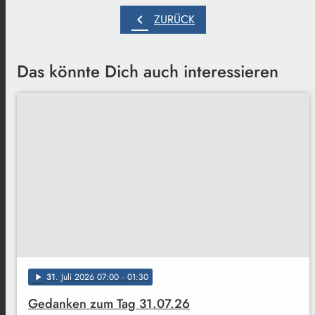
chevron_left
ZURÜCK
Das könnte Dich auch interessieren
31
. Juli 2026 07:00
· 01:30
play_arrow
Gedanken zum Tag 31.07.26