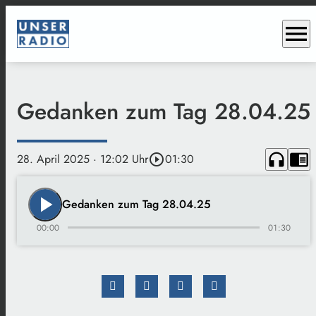
menu
Gedanken zum Tag 28.04.25
headphones
chrome_reader_mode
28. April 2025
· 12:02 Uhr
play_circle_outline
01:30
play_arrow
Gedanken zum Tag 28.04.25
00:00
01:30