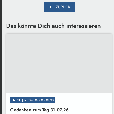
chevron_left
ZURÜCK
Das könnte Dich auch interessieren
31
. Juli 2026 07:00
· 01:30
play_arrow
Gedanken zum Tag 31.07.26