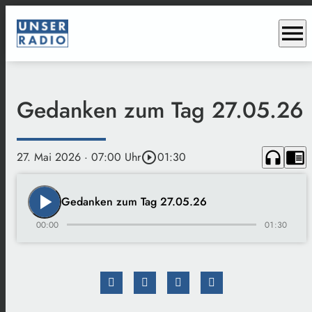
menu
Gedanken zum Tag 27.05.26
headphones
chrome_reader_mode
27. Mai 2026
· 07:00 Uhr
play_circle_outline
01:30
play_arrow
Gedanken zum Tag 27.05.26
00:00
01:30