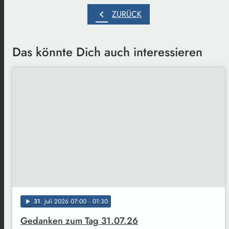
chevron_left
ZURÜCK
Das könnte Dich auch interessieren
31
. Juli 2026 07:00
· 01:30
play_arrow
Gedanken zum Tag 31.07.26