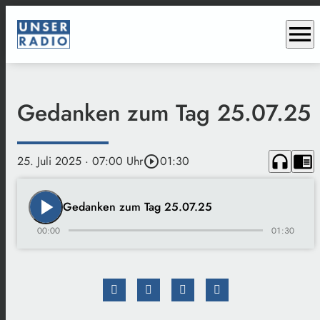
menu
Gedanken zum Tag 25.07.25
headphones
chrome_reader_mode
25. Juli 2025
· 07:00 Uhr
play_circle_outline
01:30
play_arrow
Gedanken zum Tag 25.07.25
00:00
01:30