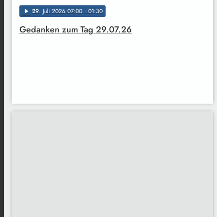
29
. Juli 2026 07:00
· 01:30
play_arrow
Gedanken zum Tag 29.07.26