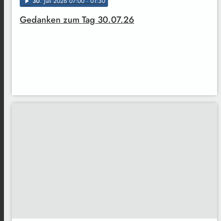
30
. Juli 2026 07:00
· 01:30
play_arrow
Gedanken zum Tag 30.07.26