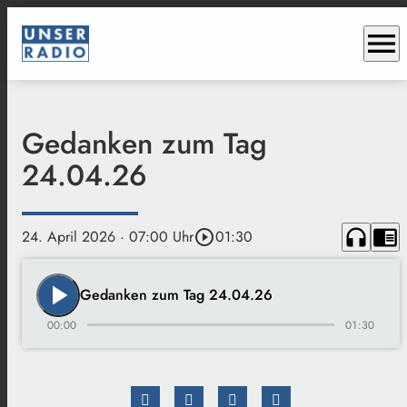
menu
Gedanken zum Tag
24.04.26
headphones
chrome_reader_mode
24. April 2026
· 07:00 Uhr
play_circle_outline
01:30
play_arrow
Gedanken zum Tag 24.04.26
00:00
01:30