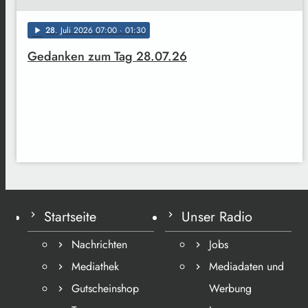
28
. Juli 2026 07:00
· 01:30
play_arrow
Gedanken zum Tag 28.07.26
Startseite
Unser Radio
Nachrichten
Jobs
Mediathek
Mediadaten und
Gutscheinshop
Werbung