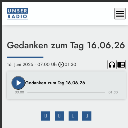
menu
Gedanken zum Tag 16.06.26
headphones
chrome_reader_mode
16. Juni 2026
· 07:00 Uhr
play_circle_outline
01:30
play_arrow
Gedanken zum Tag 16.06.26
00:00
01:30