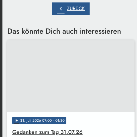
chevron_left
ZURÜCK
Das könnte Dich auch interessieren
31
. Juli 2026 07:00
· 01:30
play_arrow
Gedanken zum Tag 31.07.26