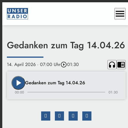
menu
Gedanken zum Tag 14.04.26
headphones
chrome_reader_mode
14. April 2026
· 07:00 Uhr
play_circle_outline
01:30
play_arrow
Gedanken zum Tag 14.04.26
00:00
01:30