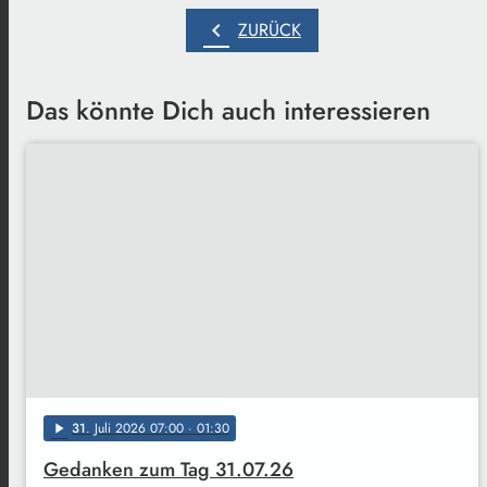
chevron_left
ZURÜCK
Das könnte Dich auch interessieren
31
. Juli 2026 07:00
· 01:30
play_arrow
Gedanken zum Tag 31.07.26