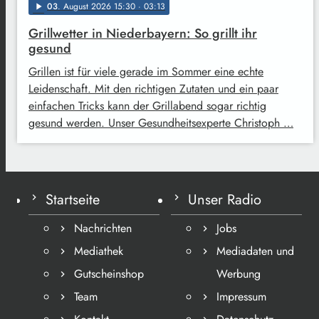
03
. August 2026 15:30
· 03:13
play_arrow
Grillwetter in Niederbayern: So grillt ihr
gesund
Grillen ist für viele gerade im Sommer eine echte
Leidenschaft. Mit den richtigen Zutaten und ein paar
einfachen Tricks kann der Grillabend sogar richtig
gesund werden. Unser Gesundheitsexperte Christoph …
Startseite
Unser Radio
Nachrichten
Jobs
Mediathek
Mediadaten und
Gutscheinshop
Werbung
Team
Impressum