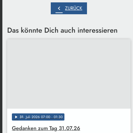
chevron_left
ZURÜCK
Das könnte Dich auch interessieren
31
. Juli 2026 07:00
· 01:30
play_arrow
Gedanken zum Tag 31.07.26