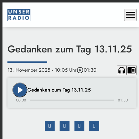
menu
Gedanken zum Tag 13.11.25
headphones
chrome_reader_mode
13. November 2025
· 10:05 Uhr
play_circle_outline
01:30
play_arrow
Gedanken zum Tag 13.11.25
00:00
01:30